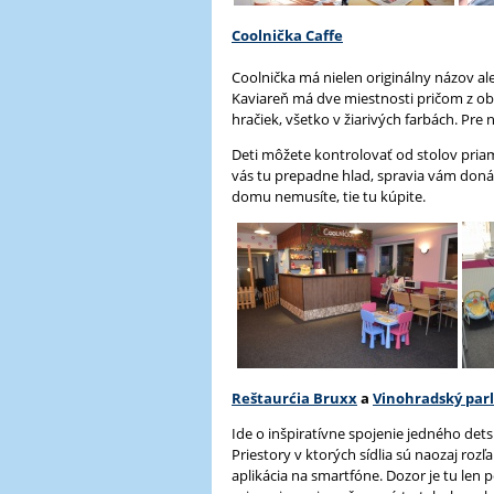
Coolnička Caffe
Coolnička má nielen originálny názov ale
Kaviareň má dve miestnosti pričom z obo
hračiek, všetko v žiarivých farbách. Pre 
Deti môžete kontrolovať od stolov priamo 
vás tu prepadne hlad, spravia vám donášk
domu nemusíte, tie tu kúpite.
Reštaurćia Bruxx
a
Vinohradský par
Ide o inšpiratívne spojenie jedného det
Priestory v ktorých sídlia sú naozaj roz
aplikácia na smartfóne. Dozor je tu len 