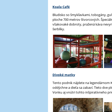
Koala Café
Bludisko so šmykľavkami, tobogány, gulič
ploche 700 metrov štvorcových. Špeciálny
všakovaké dobroty, pražená káva nevyní
šerblíky.
Divoké matky
Tento podnik nájdete na legendárnom Kar
oddýchne a dieťa sa zabaví. Tieto dve p
Vonku aj vnútri tohto inšpiratívneho pri