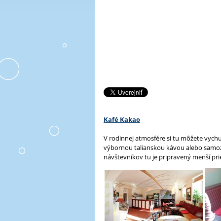
A
L
L
m
e
n
u
Kafé Kakao
V rodinnej atmosfére si tu môžete vychut
výbornou talianskou kávou alebo samozre
návštevníkov tu je pripravený menší pri