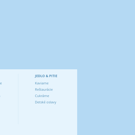
JEDLO & PITIE
ve
Kaviarne
Reštaurácie
m
Cukrárne
Detské oslavy