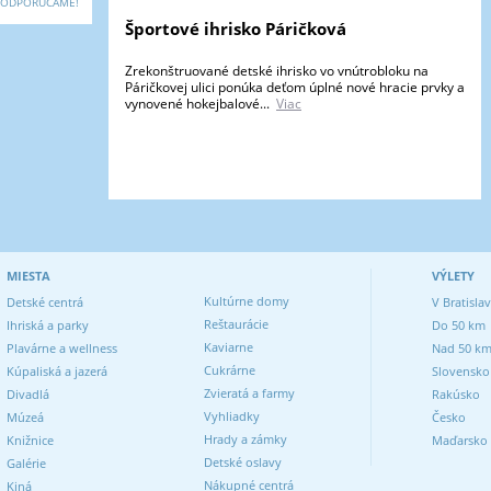
ODPORÚČAME!
Športové ihrisko Páričková
Zrekonštruované detské ihrisko vo vnútrobloku na
Páričkovej ulici ponúka deťom úplné nové hracie prvky a
vynovené hokejbalové...
Viac
MIESTA
VÝLETY
Kultúrne domy
Detské centrá
V Bratisla
Reštaurácie
Ihriská a parky
Do 50 km
Kaviarne
Plavárne a wellness
Nad 50 k
Cukrárne
Kúpaliská a jazerá
Slovensko
Zvieratá a farmy
Divadlá
Rakúsko
Vyhliadky
Múzeá
Česko
Hrady a zámky
Knižnice
Maďarsko
Detské oslavy
Galérie
Nákupné centrá
Kiná