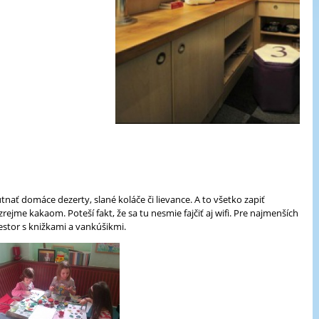
nať domáce dezerty, slané koláče či lievance. A to všetko zapiť
jme kakaom. Poteší fakt, že sa tu nesmie fajčiť aj wifi. Pre najmenších
estor s knižkami a vankúšikmi.