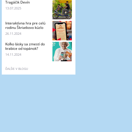
Tragáčik Devín
13.07.2025
Interaktívna hra pre celú
rodinu Škriatkovo kúzlo
26.11.2024
Koľko lásky sa zmestí do
krabice od topánok?
14.11.2024
ĎALŠIE V BLOGU