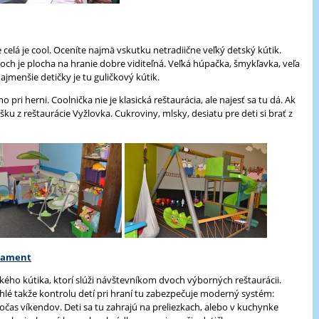
 celá je cool. Oceníte najmä vskutku netradiične veľký detský kútik.
ch je plocha na hranie dobre viditeľná. Veľká húpačka, šmykľavka, veľa
najmenšie detičky je tu guličkový kútik.
pri herni. Coolnička nie je klasická reštaurácia, ale najesť sa tu dá. Ak
u z reštaurácie Vyžlovka. Cukroviny, mlsky, desiatu pre deti si brať z
lament
ského kútika, ktorí slúži návštevníkom dvoch výborných reštaurácii.
ľahlé takže kontrolu detí pri hraní tu zabezpečuje moderný systém:
počas víkendov. Deti sa tu zahrajú na preliezkach, alebo v kuchynke