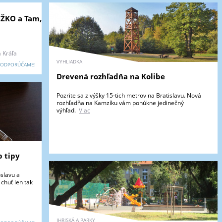
JOŽKO a Tam,
 Kráľa
VYHLIADKA
ODPORÚČAME!
Drevená rozhľadňa na Kolibe
Pozrite sa z výšky 15-tich metrov na Bratislavu. Nová
rozhľadňa na Kamzíku vám ponúkne jedinečný
výhľad.
Viac
p tipy
slavu a
chuť len tak
IHRISKÁ A PARKY