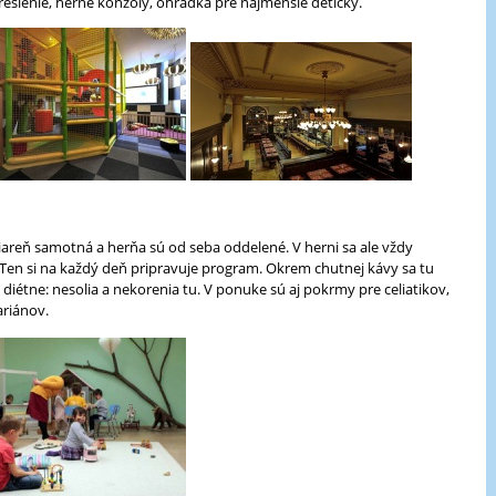
kreslenie, herné konzoly, ohrádka pre najmenšie detičky.
iareň samotná a herňa sú od seba oddelené. V herni sa ale vždy
 Ten si na každý deň pripravuje program. Okrem chutnej kávy sa tu
 diétne: nesolia a nekorenia tu. V ponuke sú aj pokrmy pre celiatikov,
tariánov.