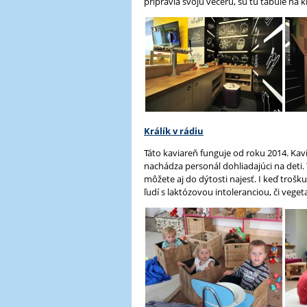
pripravia svoju večeru, sú tu tabule na 
Králík v rádiu
Táto kaviareň funguje od roku 2014. Kav
nachádza personál dohliadajúci na deti.
môžete aj do dýtosti najesť. I keď trošku
ľudí s laktózovou intoleranciou, či vege