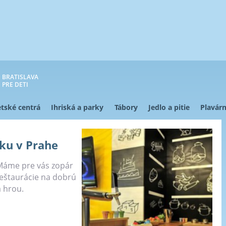
BRATISLAVA
PRE DETI
tské centrá
Ihriská a parky
Tábory
Jedlo a pitie
Plavárn
ku v Prahe
 Máme pre vás zopár
reštaurácie na dobrú
a hrou.