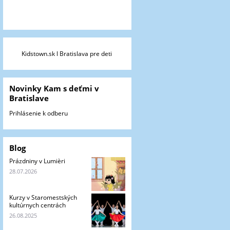
Kidstown.sk l Bratislava pre deti
Novinky Kam s deťmi v
Bratislave
Prihlásenie k odberu
Blog
Prázdniny v Lumièri
28.07.2026
Kurzy v Staromestských
kultúrnych centrách
26.08.2025