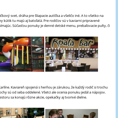
kový svet, dráha pre šliapacie autíčka a všeličo iné. A to všetko na
 kútik tu majú aj batoľatá. Pre rodičov sú v kaviarni pripravené
majúc. Súčasťou ponuky je denné detské menu, prebaľovacie pulty, či
líne. Kaviareň spojená s herňou je zárukou, že každý rodič si trochu
lochy sú od seba oddelené. Všetci ale ocenia ponuku jedál a nápojov.
estoru sa konajú rôzne akcie, opekačky aj tvorivé dielne.