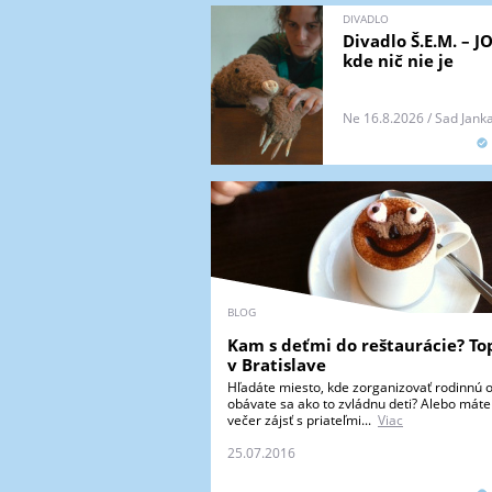
DIVADLO
Divadlo Š.E.M. – 
kde nič nie je
Ne 16.8.2026 / Sad Janka
BLOG
Kam s deťmi do reštaurácie? To
v Bratislave
Hľadáte miesto, kde zorganizovať rodinnú o
obávate sa ako to zvládnu deti? Alebo máte 
večer zájsť s priateľmi...
Viac
25.07.2016