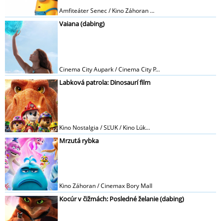
Amfiteáter Senec / Kino Záhoran ...
Vaiana (dabing)
Cinema City Aupark / Cinema City P...
Labková patrola: Dinosaurí film
Kino Nostalgia / SĽUK / Kino Lúk...
Mrzutá rybka
Kino Záhoran / Cinemax Bory Mall
Kocúr v čižmách: Posledné želanie (dabing)