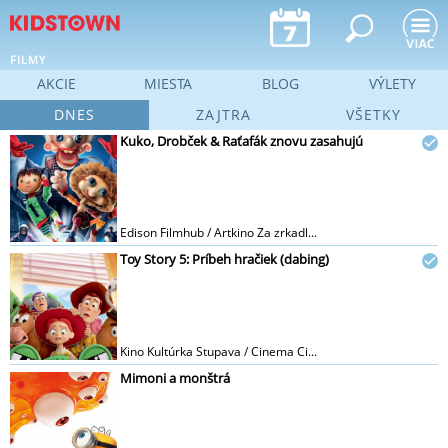
Jump to navigation
FILMY
AKCIE
MIESTA
BLOG
VÝLETY
DNES
ZAJTRA
VŠETKY
Kuko, Drobček & Raťafák znovu zasahujú
Edison Filmhub / Artkino Za zrkadl...
Toy Story 5: Príbeh hračiek (dabing)
Kino Kultúrka Stupava / Cinema Ci...
Mimoni a monštrá