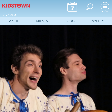
Jump to navigation
DIVADLO
AKCIE
MIESTA
BLOG
VÝLETY