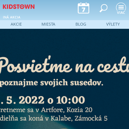
Jump to navigation
INÁ AKCIA
AKCIE
MIESTA
BLOG
VÝLETY