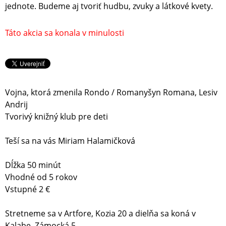
jednote. Budeme aj tvoriť hudbu, zvuky a látkové kvety.
Táto akcia sa konala v minulosti
Vojna, ktorá zmenila Rondo / Romanyšyn Romana, Lesiv
Andrij
Tvorivý knižný klub pre deti
Teší sa na vás Miriam Halamičková
Dĺžka 50 minút
Vhodné od 5 rokov
Vstupné 2 €
Stretneme sa v Artfore, Kozia 20 a dielňa sa koná v
Kalabe, Zámocká 5