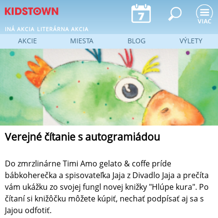
Jump to navigation
INÁ AKCIA
LITERÁRNA AKCIA
AKCIE
MIESTA
BLOG
VÝLETY
Verejné čítanie s autogramiádou
Do zmrzlinárne Timi Amo gelato & coffe príde
bábkoherečka a spisovateľka Jaja z Divadlo Jaja a prečíta
vám ukážku zo svojej fungl novej knižky "Hlúpe kura". Po
čítaní si knižôčku môžete kúpiť, nechať podpísať aj sa s
Jajou odfotiť.