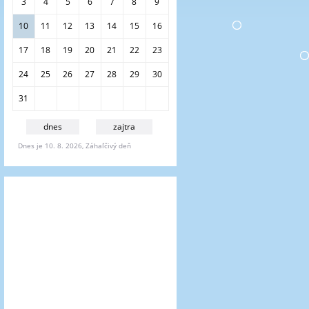
i
3
4
5
6
7
8
9
e
10
11
12
13
14
15
16
17
18
19
20
21
22
23
24
25
26
27
28
29
30
31
dnes
zajtra
Dnes je 10. 8. 2026, Záhaľčivý deň