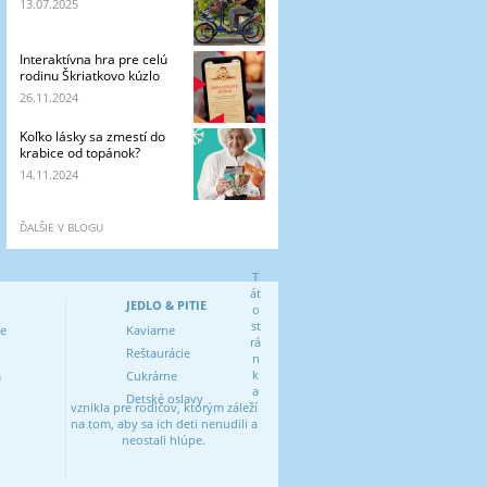
13.07.2025
Interaktívna hra pre celú
rodinu Škriatkovo kúzlo
26.11.2024
Koľko lásky sa zmestí do
krabice od topánok?
14.11.2024
ĎALŠIE V BLOGU
T
át
JEDLO & PITIE
o
st
ve
Kaviarne
rá
Reštaurácie
n
k
m
Cukrárne
a
Detské oslavy
vznikla pre rodičov, ktorým záleží
na tom, aby sa ich deti nenudili a
neostali hlúpe.