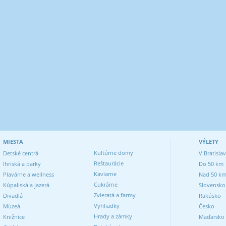
MIESTA
VÝLETY
Kultúrne domy
Detské centrá
V Bratisla
Reštaurácie
Ihriská a parky
Do 50 km
Kaviarne
Plavárne a wellness
Nad 50 k
Cukrárne
Kúpaliská a jazerá
Slovensko
Zvieratá a farmy
Divadlá
Rakúsko
Vyhliadky
Múzeá
Česko
Hrady a zámky
Knižnice
Maďarsko