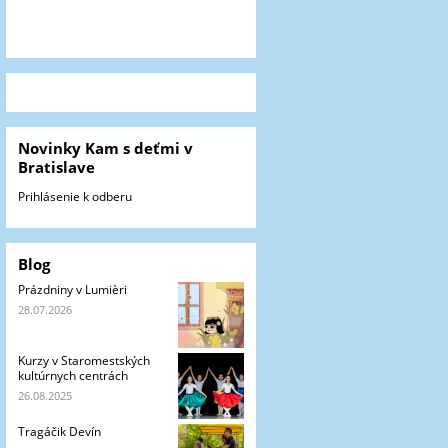
Novinky Kam s deťmi v
Bratislave
Prihlásenie k odberu
Blog
Prázdniny v Lumièri
28.07.2026
Kurzy v Staromestských
kultúrnych centrách
26.08.2025
Tragáčik Devín