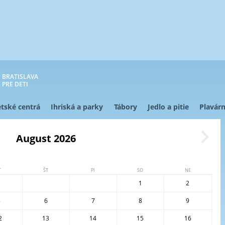
BRATISLAVA
PRE DETI
tské centrá
Ihriská a parky
Tábory
Jedlo a pitie
Plavárn
August 2026
T
ŠT
PI
SO
NE
1
2
5
6
7
8
9
2
13
14
15
16