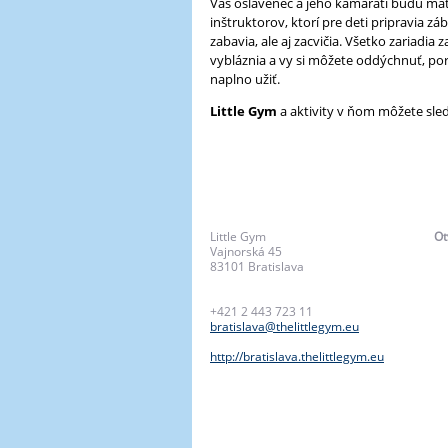
Váš oslávenec a jeho kamaráti budú mať 
inštruktorov, ktorí pre deti pripravia 
zabavia, ale aj zacvičia. Všetko zariadi
vybláznia a vy si môžete oddýchnuť, por
naplno užiť.
Little Gym
a aktivity v ňom môžete sle
Little Gym
Ot
Vajnorská 45
83101
Bratislava
+421 2 443 723 11
bratislava@thelittlegym.eu
http://bratislava.thelittlegym.eu