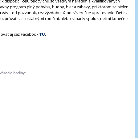
k dispozícii celú telocvičňu so všetkým náradím a kvalifikovaných
zábavný program plný pohybu, hudby, hier a zábavy, pri ktorom sa nielen
a za vás – od pozvánok, cez výzdobu až po záverečné upratovanie. Deti sa
ozprávať sa s ostatnými rodičmi, alebo si párty spolu s deťmi konečne
dovať aj cez Facebook
TU
.
váracie hodiny: