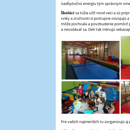
nadbytočnú energiu tým správnym sme
Školáci
sa túžia učiť nové veci a sú pri
cviky a zručnosti si postupne osvojujú
môže pochvala a povzbudenie pomôcť pr
a nevzdávať sa. Deti tak trénujú sebazap
Pre vašich najmenších tu zorganizujú aj