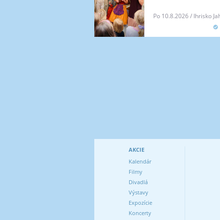
Po 10.8.2026 / Ihrisko J
AKCIE
Kalendár
Filmy
Divadlá
Výstavy
Expozície
Koncerty