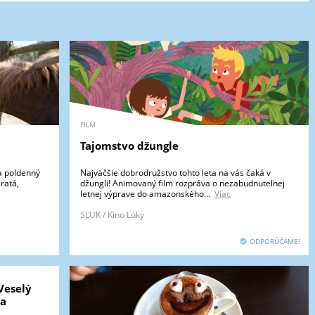
FILM
Tajomstvo džungle
a poldenný
Najväčšie dobrodružstvo tohto leta na vás čaká v
ratá,
džungli! Animovaný film rozpráva o nezabudnuteľnej
letnej výprave do amazonského...
Viac
SĽUK / Kino Lúky
ODPORÚČAME!
Veselý
sa