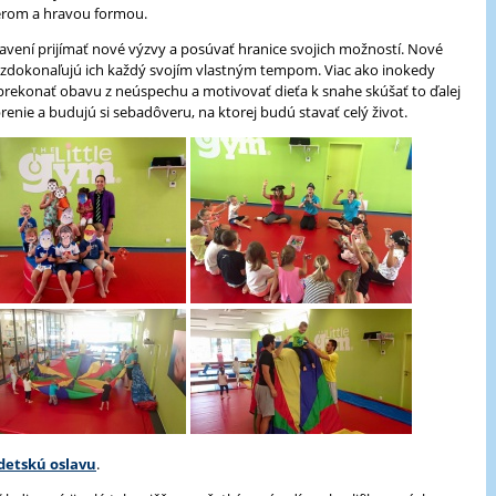
rom a hravou formou.
pravení prijímať nové výzvy a posúvať hranice svojich možností. Nové
 a zdokonaľujú ich každý svojím vlastným tempom. Viac ako inokedy
ekonať obavu z neúspechu a motivovať dieťa k snahe skúšať to ďalej
renie a budujú si sebadôveru, na ktorej budú stavať celý život.
detskú oslavu
.