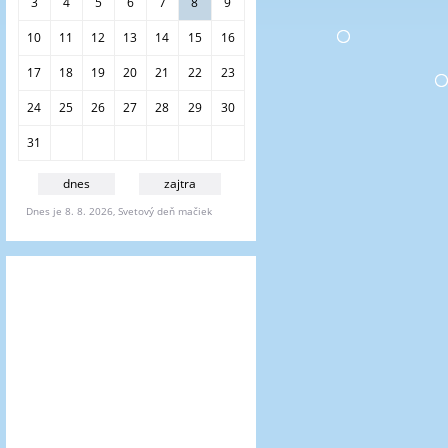
i
3
4
5
6
7
8
9
e
10
11
12
13
14
15
16
17
18
19
20
21
22
23
24
25
26
27
28
29
30
31
dnes
zajtra
Dnes je 8. 8. 2026, Svetový deň mačiek