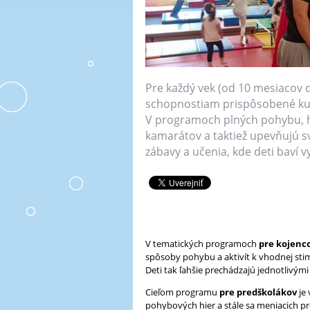
A
L
L
m
e
n
Pre každý vek (od 10 mesiacov 
u
schopnostiam prispôsobené kur
V programoch plných pohybu, hu
kamarátov a taktiež upevňujú s
zábavy a učenia, kde deti baví v
V tematických programoch
pre kojenco
spôsoby pohybu a aktivít k vhodnej sti
Deti tak ľahšie prechádzajú jednotlivými
Cieľom programu
pre predškolákov
je 
pohybových hier a stále sa meniacich p