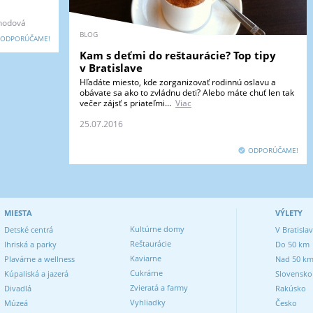
ahodová
BLOG
ODPORÚČAME!
Kam s deťmi do reštaurácie? Top tipy
v Bratislave
Hľadáte miesto, kde zorganizovať rodinnú oslavu a
obávate sa ako to zvládnu deti? Alebo máte chuť len tak
večer zájsť s priateľmi...
Viac
25.07.2016
ODPORÚČAME!
MIESTA
VÝLETY
Kultúrne domy
Detské centrá
V Bratisla
Reštaurácie
Ihriská a parky
Do 50 km
Kaviarne
Plavárne a wellness
Nad 50 k
Cukrárne
Kúpaliská a jazerá
Slovensko
Zvieratá a farmy
Divadlá
Rakúsko
Vyhliadky
Múzeá
Česko