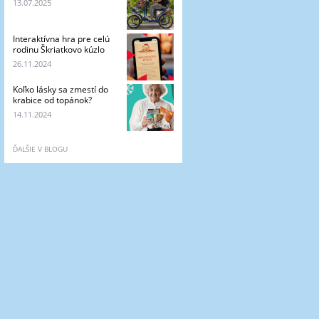
13.07.2025
Interaktívna hra pre celú
rodinu Škriatkovo kúzlo
26.11.2024
Koľko lásky sa zmestí do
krabice od topánok?
14.11.2024
ĎALŠIE V BLOGU