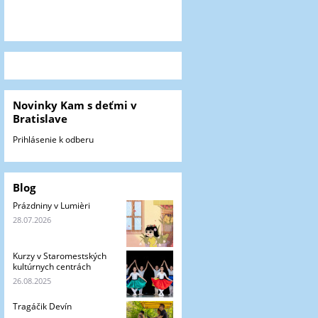
Novinky Kam s deťmi v
Bratislave
Prihlásenie k odberu
Blog
Prázdniny v Lumièri
28.07.2026
Kurzy v Staromestských
kultúrnych centrách
26.08.2025
Tragáčik Devín