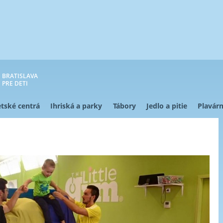
BRATISLAVA
PRE DETI
tské centrá
Ihriská a parky
Tábory
Jedlo a pitie
Plavárn