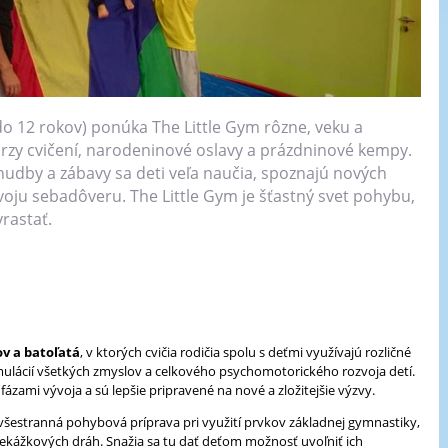
do 12 rokov) ponúka The Little Gym rôzne, veku a
zy cvičení, narodeninové oslavy a prázdninové kempy.
dby a zábavy sa deti veľa naučia, spoznajú nových
voju sebadôveru. The Little Gym je šťastný svet pohybu,
yrastať.
v a batoľatá
, v ktorých cvičia rodičia spolu s deťmi využívajú rozličné
mulácií všetkých zmyslov a celkového psychomotorického rozvoja detí.
 fázami vývoja a sú lepšie pripravené na nové a zložitejšie výzvy.
všestranná pohybová príprava pri využití prvkov základnej gymnastiky,
rekážkových dráh. Snažia sa tu dať deťom možnosť uvoľniť ich