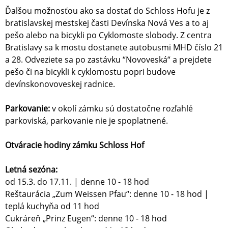
Ďalšou možnosťou ako sa dostať do Schloss Hofu je z
bra
tislavskej mestskej časti Devínska Nová Ves a to aj
pešo alebo na bicykli po Cyklomoste slobody. Z centra
Bratislavy sa k mostu dostanete autobusmi MHD číslo 21
a 28. Odveziete sa po zastávku “Novoveská“ a prejdete
pešo či na bicykli k cyklomostu popri budove
devínskonovoveskej radnice
.
Parkovanie:
v okolí zámku sú dostatočne rozľahlé
parkoviská, parkovanie nie je spoplatnené.
Otváracie hodiny zámku Schloss Hof
Letná sezóna:
od 15.3. do 17.11. | denne 10 - 18 hod
Reštaurácia „Zum Weissen Pfau“: denne 10 - 18 hod |
teplá kuchyňa od 11 hod
Cukráreň „Prinz Eugen“: denne 10 - 18 hod