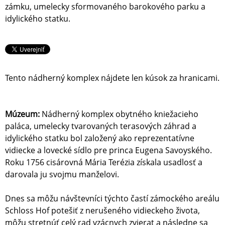
zámku, umelecky sformovaného barokového parku a
idylického statku.
Tento nádherný komplex nájdete len kúsok za hranicami.
Múzeum:
Nádherný komplex obytného kniežacieho
paláca, umelecky tvarovaných terasových záhrad a
idylického statku bol založený ako reprezentatívne
vidiecke a lovecké sídlo pre princa Eugena Savoyského.
Roku 1756 cisárovná Mária Terézia získala usadlosť a
darovala ju svojmu manželovi.
Dnes sa môžu návštevníci týchto častí zámockého areálu
Schloss Hof potešiť z nerušeného vidieckeho života,
môžu stretnúť celý rad vzácnych zvierat a následne sa