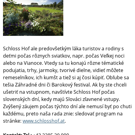
Schloss Hof ale predovšetkým láka turistov a rodiny s
deťmi počas rôznych sviatkov, napr. počas Veľkej noci
alebo na Vianoce. Vtedy sa tu konajú rôzne tématické
podujatia, trhy, jarmoky, tvorivé dielne, vidieť môžete
remeselníkov, ich kumšt a tiež si aj čosi kúpiť. Obľube sa
tešia Záhradné dni či Barokový festival. Ak by ste chceli
ušetriť na vstupnom, navštívte Schloss Hof počas
slovenských dní, kedy majú Slováci zľavnené vstupy.
Zvýšený záujem počas týchto dní ale nemusí byť po chuti
každému, preto naša rada znie: sledovať program na
stránke:
www.schlosshof.at
.