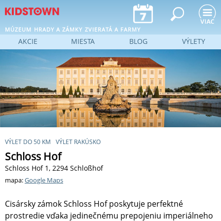
Jump to navigation
MÚZEUM
HRADY A ZÁMKY
ZVIERATÁ A FARMY
AKCIE
MIESTA
BLOG
VÝLETY
VÝLET DO 50 KM
VÝLET RAKÚSKO
Schloss Hof
Schloss Hof 1, 2294 Schloßhof
mapa:
Google Maps
Cisársky zámok Schloss Hof poskytuje perfektné
prostredie vďaka jedinečnému prepojeniu imperiálneho