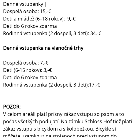
Denné vstupenky |
Dospelá osoba: 15,-€
Deti a mládež (6–18 rokov): 9,-€
Deti do 6 rokov zdarma
Rodinná vstupenka (2 dospelí, 3 deti): 34,-€
Denná vstupenka na vianočné trhy
Dospelá osoba: 7,-€
Deti (6-15 rokov): 3,-€
Deti do 6 rokov zdarma
Rodinná vstupenka (2 dospelí, 3 deti):17,-€
POZOR:
V celom areáli platí prísny zákaz vstupu so psom a to
počas všetkých podujatí. Na zámku Schloss Hof tiež platí
zákaz vstupu s bicyklom a s kolobežkou. Bicykle si
môžete uzamknúť na stojanoch pred vstupom do