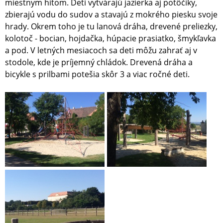
miestnym hitom. Deti vytvárajú jazierka aj potôčiky,
zbierajú vodu do sudov a stavajú z mokrého piesku svoje
hrady. Okrem toho je tu lanová dráha, drevené preliezky,
kolotoč - bocian, hojdačka, húpacie prasiatko, šmykľavka
a pod. V letných mesiacoch sa deti môžu zahrať aj v
stodole, kde je príjemný chládok. Drevená dráha a
bicykle s prilbami potešia skôr 3 a viac ročné deti.