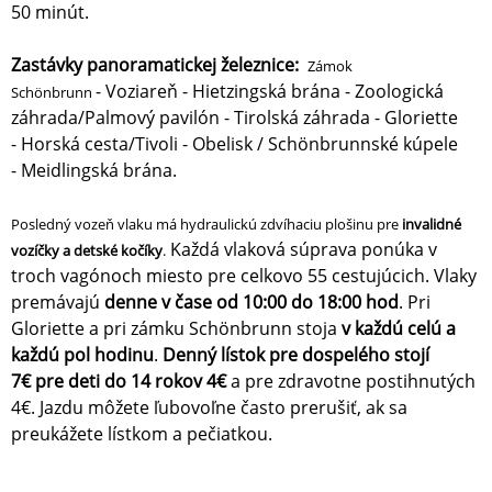
50 minút.
Zastávky panoramatickej železnice:
Zámok
- Voziareň - Hietzingská brána - Zoologická
Schönbrunn
záhrada/Palmový pavilón - Tirolská záhrada - Gloriette
- Horská cesta/Tivoli - Obelisk / Schönbrunnské kúpele
- Meidlingská brána.
Posledný vozeň vlaku má hydraulickú zdvíhaciu plošinu pre
invalidné
Každá vlaková súprava ponúka v
vozíčky a detské kočíky
.
troch vagónoch miesto pre celkovo 55 cestujúcich. Vlaky
premávajú
denne v čase od 10:00 do 18:00 hod
. Pri
Gloriette a pri zámku Schönbrunn stoja
v každú celú a
každú pol hodinu
.
Denný lístok pre dospelého stojí
7€ pre deti do 14 rokov 4€
a pre zdravotne postihnutých
4€. Jazdu môžete ľubovoľne často prerušiť, ak sa
preukážete lístkom a pečiatkou.