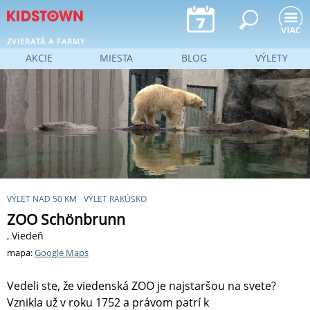
Jump to navigation
ZVIERATÁ A FARMY
AKCIE
MIESTA
BLOG
VÝLETY
VÝLET NAD 50 KM
VÝLET RAKÚSKO
ZOO Schönbrunn
, Viedeň
mapa:
Google Maps
Vedeli ste, že viedenská ZOO je najstaršou na svete?
Vznikla už v roku 1752 a právom patrí k