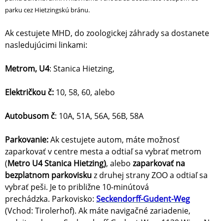
parku cez Hietzingskú bránu.
Ak cestujete MHD, do zoologickej záhrady sa dostanete
nasledujúcimi linkami:
Metrom, U4
: Stanica Hietzing,
Električkou č:
10, 58, 60, alebo
Autobusom č
: 10A, 51A, 56A, 56B, 58A
Parkovanie:
Ak cestujete autom, máte možnosť
zaparkovať v centre mesta a odtiaľ sa vybrať metrom
(
Metro U4 Stanica Hietzing)
, alebo
zaparkovať na
bezplatnom parkovisku
z druhej strany ZOO a odtiaľ sa
vybrať peši. Je to približne 10-minútová
prechádzka. Parkovisko:
Seckendorff-Gudent-Weg
(Vchod: Tirolerhof). Ak máte navigačné zariadenie,