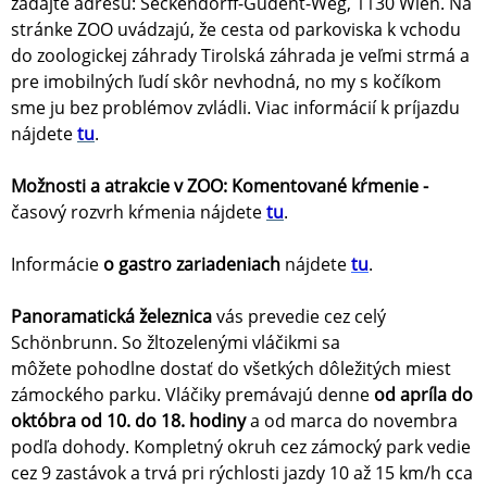
zadajte adresu: Seckendorff-Gudent-Weg, 1130 Wien. Na
stránke ZOO uvádzajú, že cesta od parkoviska k vchodu
do zoologickej záhrady Tirolská záhrada je veľmi strmá a
pre imobilných ľudí skôr nevhodná, no my s kočíkom
sme ju bez problémov zvládli. Viac informácií k príjazdu
nájdete
tu
.
Možnosti a atrakcie v ZOO: Komentované kŕmenie -
časový rozvrh kŕmenia nájdete
tu
.
Informácie
o gastro zariadeniach
nájdete
tu
.
Panoramatická železnica
vás prevedie cez celý
Schönbrunn. So žltozelenými vláčikmi sa
môžete pohodlne dostať do všetkých dôležitých miest
zámockého parku. Vláčiky premávajú denne
od apríla do
októbra od 10. do 18. hodiny
a od marca do novembra
podľa dohody. Kompletný okruh cez zámocký park vedie
cez 9 zastávok a trvá pri rýchlosti jazdy 10 až 15 km/h cca