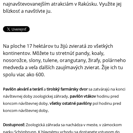
najnavštevovanejším atrakciám v Rakúsku. Využite jej
blízkosť a navštívte ju.
Na ploche 17 hektárov tu žijú zvieratá zo všetkých
kontinentov. Môžete tu stretnúť pandy, koaly,
nosorožce, slony, tulene, orangutany, žirafy, polárneho
medveďa a veľa ďalších zaujímavých zvierat. Žije ich tu
spolu viac ako 600.
Pavilón akvárií a terárií
a
tirolský farmársky dvor
sa zatvárajú na konci
návštevnej doby zoologickej záhrady,
pavilón vtákov
hodinu pred
koncom návštevnej doby,
všetky ostatné pavilóny
pol hodinu pred
koncom návštevnej doby,
Dostupnosť:
Zoologická záhrada sa nachádza v meste, v zámockom
parku Schönbrunn. K hlavnému vchodu sa dostanete vstupom do