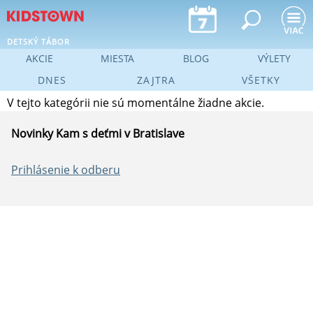
Jump to navigation
DETSKÝ TÁBOR
AKCIE
MIESTA
BLOG
VÝLETY
DNES
ZAJTRA
VŠETKY
V tejto kategórii nie sú momentálne žiadne akcie.
Novinky Kam s deťmi v Bratislave
Prihlásenie k odberu