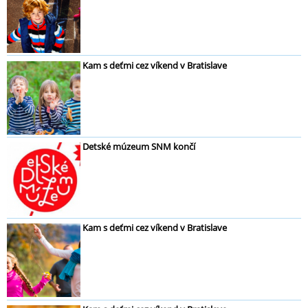
Kam s deťmi cez víkend v Bratislave
Detské múzeum SNM končí
Kam s deťmi cez víkend v Bratislave