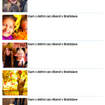
Kam s deťmi cez víkend v Bratislave
Kam s deťmi cez víkend v Bratislave
Kam s deťmi cez víkend v Bratislave
Kam s deťmi cez víkend v Bratislave