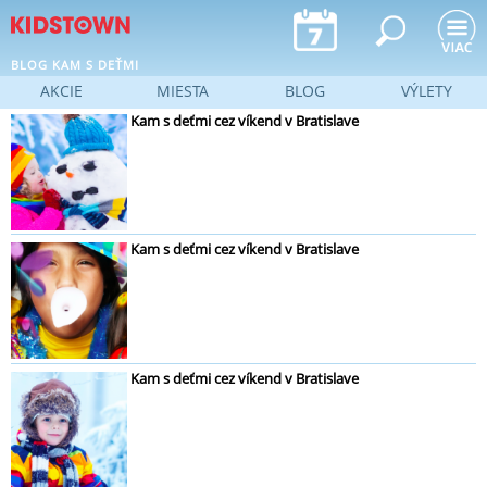
Jump to navigation
BLOG KAM S DEŤMI
AKCIE
MIESTA
BLOG
VÝLETY
Kam s deťmi cez víkend v Bratislave
Kam s deťmi cez víkend v Bratislave
Kam s deťmi cez víkend v Bratislave