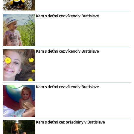
Kam s deťmi cez víkend v Bratislave
Kam s deťmi cez víkend v Bratislave
Kam s deťmi cez víkend v Bratislave
Kam s deťmi cez prázdniny v Bratislave