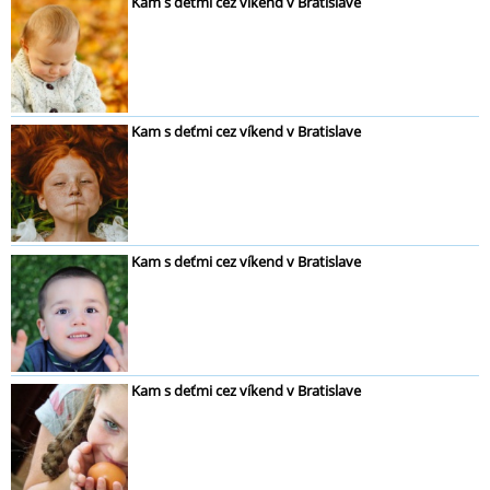
Kam s deťmi cez víkend v Bratislave
Kam s deťmi cez víkend v Bratislave
Kam s deťmi cez víkend v Bratislave
Kam s deťmi cez víkend v Bratislave