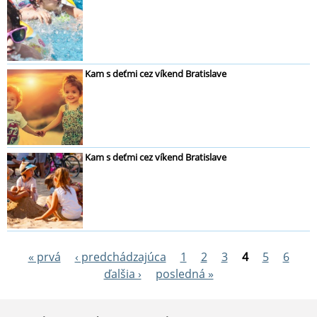
Kam s deťmi cez víkend Bratislave
Kam s deťmi cez víkend Bratislave
« prvá
‹ predchádzajúca
1
2
3
4
5
6
S
ďalšia ›
posledná »
t
r