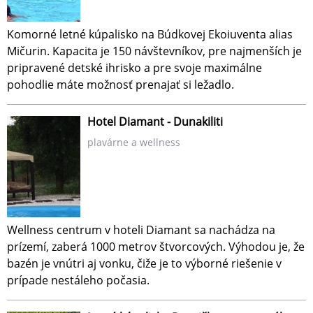
Komorné letné kúpalisko na Búdkovej Ekoiuventa alias
Mičurin. Kapacita je 150 návštevníkov, pre najmenších je
pripravené detské ihrisko a pre svoje maximálne
pohodlie máte možnosť prenajať si ležadlo.
Hotel Diamant - Dunakiliti
plavárne a wellness
Wellness centrum v hoteli Diamant sa nachádza na
prízemí, zaberá 1000 metrov štvorcových. Výhodou je, že
bazén je vnútri aj vonku, čiže je to výborné riešenie v
prípade nestáleho počasia.