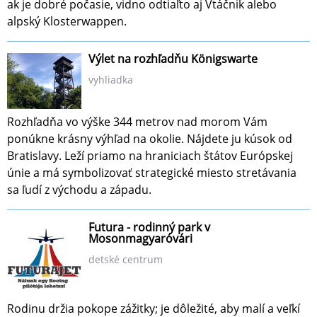
ak je dobré počasie, vidno odtiaľto aj Vtáčnik alebo
alpský Klosterwappen.
Výlet na rozhľadňu Königswarte
vyhliadka
Rozhľadňa vo výške 344 metrov nad morom Vám
ponúkne krásny výhľad na okolie. Nájdete ju kúsok od
Bratislavy. Leží priamo na hraniciach štátov Európskej
únie a má symbolizovať strategické miesto stretávania
sa ľudí z východu a západu.
Futura - rodinný park v
Mosonmagyaróvári
detské centrum
Rodinu držia pokope zážitky; je dôležité, aby malí a veľkí