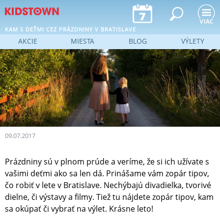
Jump to navigation
KAM S DEŤMI CEZ PRÁZDNINY V BRATISLAVE
AKCIE
MIESTA
BLOG
VÝLETY
09.07.2017
Prázdniny sú v plnom prúde a veríme, že si ich užívate s
vašimi deťmi ako sa len dá. Prinášame vám zopár tipov,
čo robiť v lete v Bratislave. Nechýbajú divadielka, tvorivé
dielne, či výstavy a filmy. Tiež tu nájdete zopár tipov, kam
sa okúpať či vybrať na výlet. Krásne leto!