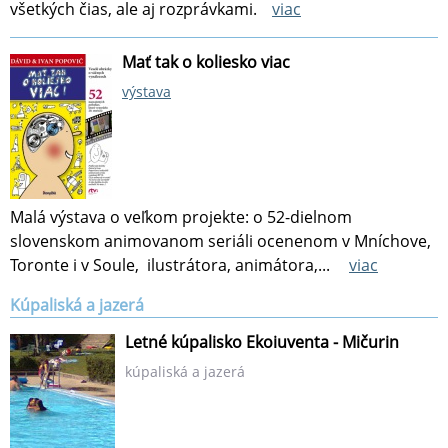
všetkých čias, ale aj rozprávkami.
viac
Mať tak o koliesko viac
výstava
Malá výstava o veľkom projekte: o 52-dielnom
slovenskom animovanom seriáli ocenenom v Mníchove,
Toronte i v Soule, ilustrátora, animátora,...
viac
Kúpaliská a jazerá
Letné kúpalisko Ekoiuventa - Mičurin
kúpaliská a jazerá