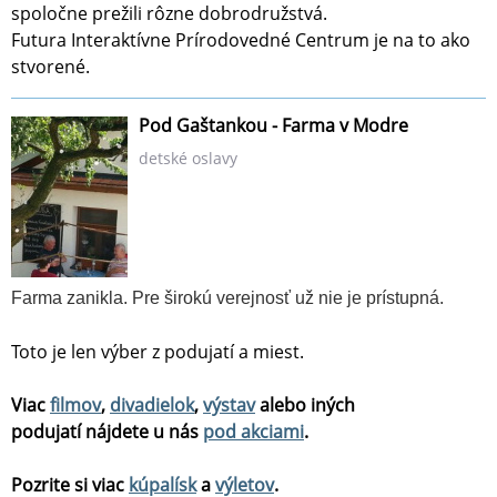
spoločne prežili rôzne dobrodružstvá.
Futura Interaktívne Prírodovedné Centrum je na to ako
stvorené.
Pod Gaštankou - Farma v Modre
detské oslavy
Farma zanikla. Pre širokú verejnosť už nie je prístupná.
Toto je len výber z podujatí a miest.
Viac
filmov
,
divadielok
,
výstav
alebo iných
podujatí nájdete u nás
pod akciami
.
Pozrite si viac
kúpalísk
a
výletov
.