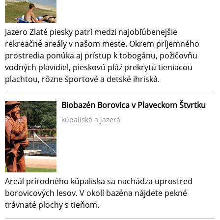
Jazero Zlaté piesky patrí medzi najobľúbenejšie
rekreačné areály v našom meste. Okrem príjemného
prostredia ponúka aj prístup k tobogánu, požičovňu
vodných plavidiel, pieskovú pláž prekrytú tieniacou
plachtou, rôzne športové a detské ihriská.
Biobazén Borovica v Plaveckom Štvrtku
kúpaliská a jazerá
Areál prírodného kúpaliska sa nachádza uprostred
borovicových lesov. V okolí bazéna nájdete pekné
trávnaté plochy s tieňom.