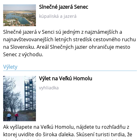
Slnečné jazerá Senec
kúpaliská a jazerá
Slnečné jazerá v Senci sú jedným z najznámejších a
najnavštevova­nejších letných stredísk cestovného ruchu
na Slovensku. Areál Slnečných jazier ohraničuje mesto
Senec z východu.
Výlety
Výlet na Veľkú Homolu
vyhliadka
Ak vyšlapete na Veľkú Homolu, nájdete tu rozhľadňu z
ktorej uvidíte do široka ďaleka. Skúsení turisti tvrdia, že