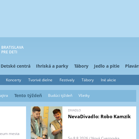
BRATISLAVA
PRE DETI
Detské centrá
Ihriská a parky
Tábory
Jedlo a pitie
Plavár
Koncerty
Tvorivé dielne
Festivaly
Tábory
Iné akcie
Tento týždeň
(aktívna karta)
ajtra
Budúci týždeň
Všetky
DIVADLO
NevaDivadlo: Robo Kamzík
úzeum mesta
So 8.8.2026 / Nová Cvernovka