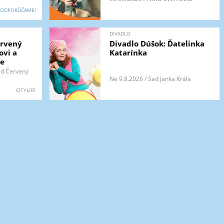
ODPORÚČAME!
DIVADLO
ervený
Divadlo Dúšok: Ďatelinka
ovi a
Katarínka
de
rad Červený
Ne 9.8.2026 / Sad Janka Kráľa
CITYLIFE