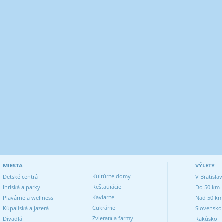
MIESTA
VÝLETY
Kultúrne domy
Detské centrá
V Bratisla
Reštaurácie
Ihriská a parky
Do 50 km
Kaviarne
Plavárne a wellness
Nad 50 k
Cukrárne
Kúpaliská a jazerá
Slovensko
Zvieratá a farmy
Divadlá
Rakúsko