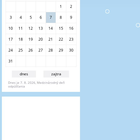
a
1
2
n
i
3
4
5
6
7
8
9
e
10
11
12
13
14
15
16
17
18
19
20
21
22
23
24
25
26
27
28
29
30
31
dnes
zajtra
Dnes je 7. 8. 2026, Medzinárodný deň
odpúšťania