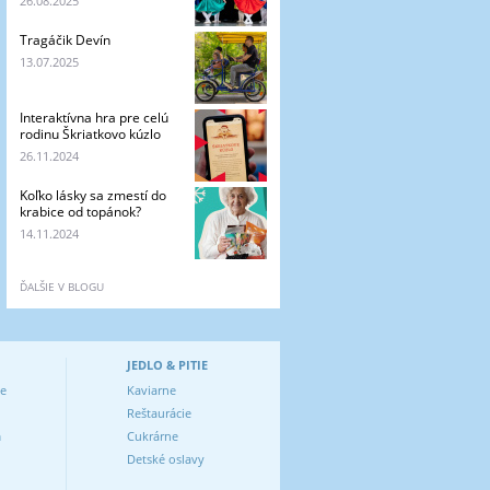
26.08.2025
Tragáčik Devín
13.07.2025
Interaktívna hra pre celú
rodinu Škriatkovo kúzlo
26.11.2024
Koľko lásky sa zmestí do
krabice od topánok?
14.11.2024
ĎALŠIE V BLOGU
JEDLO & PITIE
ve
Kaviarne
Reštaurácie
m
Cukrárne
Detské oslavy