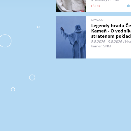
k
i
A
a
LÍSTKY
e
L
r
L
t
m
DIVADLO
y
Legendy hradu Č
e
Kameň - O vodník
n
stratenom pokla
u
8.8.2026 - 9.8.2026 / H
kameň SNM