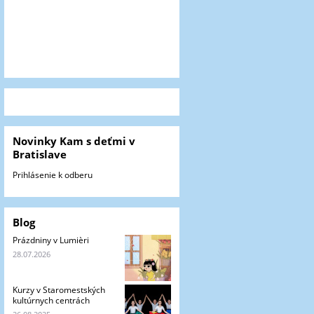
Novinky Kam s deťmi v
Bratislave
Prihlásenie k odberu
Blog
Prázdniny v Lumièri
28.07.2026
Kurzy v Staromestských
kultúrnych centrách