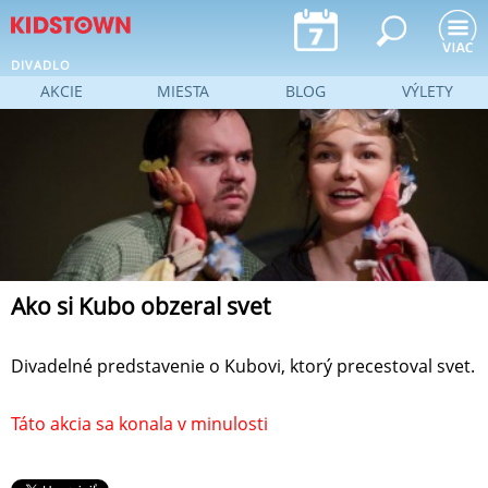
Jump to navigation
DIVADLO
AKCIE
MIESTA
BLOG
VÝLETY
Ako si Kubo obzeral svet
Divadelné predstavenie o Kubovi, ktorý precestoval svet.
Táto akcia sa konala v minulosti