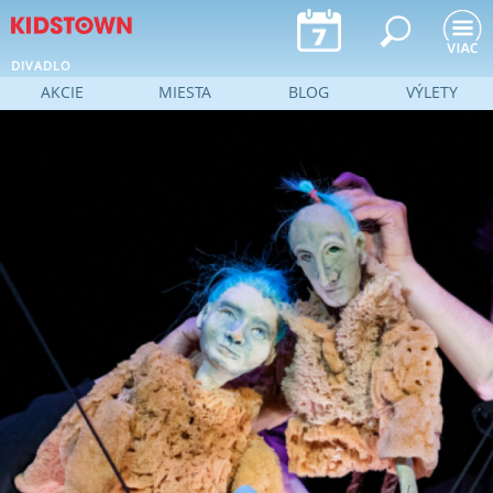
Jump to navigation
DIVADLO
AKCIE
MIESTA
BLOG
VÝLETY