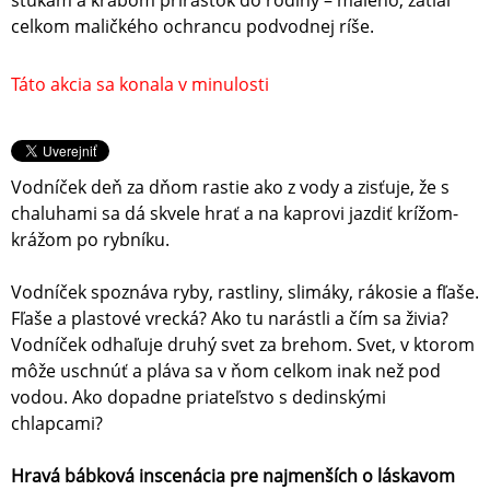
šťukám a krabom prírastok do rodiny – malého, zatiaľ
celkom maličkého ochrancu podvodnej ríše.
Táto akcia sa konala v minulosti
Vodníček deň za dňom rastie ako z vody a zisťuje, že s
chaluhami sa dá skvele hrať a na kaprovi jazdiť krížom-
krážom po rybníku.
Vodníček spoznáva ryby, rastliny, slimáky, rákosie a fľaše.
Fľaše a plastové vrecká? Ako tu narástli a čím sa živia?
Vodníček odhaľuje druhý svet za brehom. Svet, v ktorom
môže uschnúť a pláva sa v ňom celkom inak než pod
vodou. Ako dopadne priateľstvo s dedinskými
chlapcami?
Hravá bábková inscenácia pre najmenších o láskavom