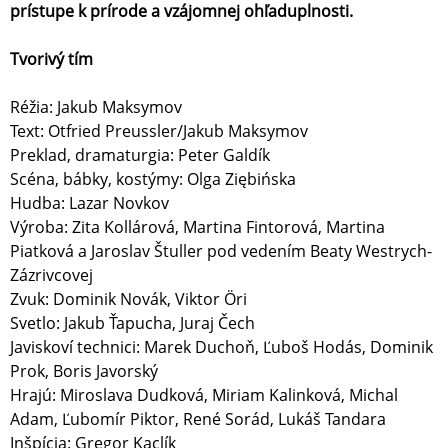
prístupe k prírode a vzájomnej ohľaduplnosti.
Tvorivý tím
Réžia: Jakub Maksymov
Text: Otfried Preussler/Jakub Maksymov
Preklad, dramaturgia: Peter Galdík
Scéna, bábky, kostýmy: Olga Ziębińska
Hudba: Lazar Novkov
Výroba: Zita Kollárová, Martina Fintorová, Martina
Piatková a Jaroslav Štuller pod vedením Beaty Westrych-
Zázrivcovej
Zvuk: Dominik Novák, Viktor Öri
Svetlo: Jakub Ťapucha, Juraj Čech
Javiskoví technici: Marek Duchoň, Ľuboš Hodás, Dominik
Prok, Boris Javorský
Hrajú: Miroslava Dudková, Miriam Kalinková, Michal
Adam, Ľubomír Piktor, René Sorád, Lukáš Tandara
Inšpícia: Gregor Kaclík