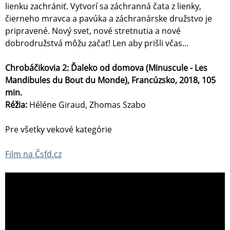
lienku zachrániť. Vytvorí sa záchranná čata z lienky,
čierneho mravca a pavúka a záchranárske družstvo je
pripravené. Nový svet, nové stretnutia a nové
dobrodružstvá môžu začať! Len aby prišli včas...
Chrobáčikovia 2: Ďaleko od domova (Minuscule - Les
Mandibules du Bout du Monde), Francúzsko, 2018, 105
min.
Réžia:
Héléne Giraud, Zhomas Szabo
Pre všetky vekové kategórie
Film na Čsfd.cz