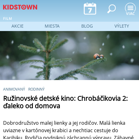
Jump to navigation
FILM
AKCIE
MIESTA
BLOG
VÝLETY
ANIMOVANÝ
RODINNÝ
Ružinovské detské kino: Chrobáčikovia 2:
ďaleko od domova
Dobrodružstvo malej lienky a jej rodičov. Malá lienka
uviazne v kartónovej krabici a nechtiac cestuje do
Karibiku. Rodičia podniknú záchrannú výpravu. Zábavné