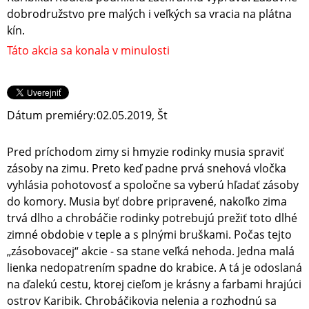
dobrodružstvo pre malých i veľkých sa vracia na plátna
kín.
Táto akcia sa konala v minulosti
Dátum premiéry:
02.05.2019, Št
Pred príchodom zimy si hmyzie rodinky musia spraviť
zásoby na zimu. Preto keď padne prvá snehová vločka
vyhlásia pohotovosť a spoločne sa vyberú hľadať zásoby
do komory. Musia byť dobre pripravené, nakoľko zima
trvá dlho a chrobáčie rodinky potrebujú prežiť toto dlhé
zimné obdobie v teple a s plnými bruškami. Počas tejto
„zásobovacej“ akcie - sa stane veľká nehoda. Jedna malá
lienka nedopatrením spadne do krabice. A tá je odoslaná
na ďalekú cestu, ktorej cieľom je krásny a farbami hrajúci
ostrov Karibik. Chrobáčikovia nelenia a rozhodnú sa