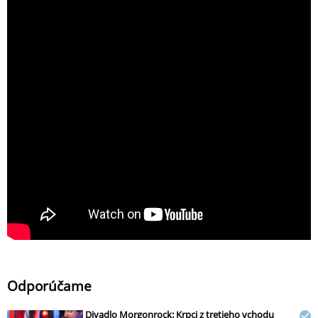
Odporúčame
Divadlo Morgonrock: Krpci z tretieho vchodu