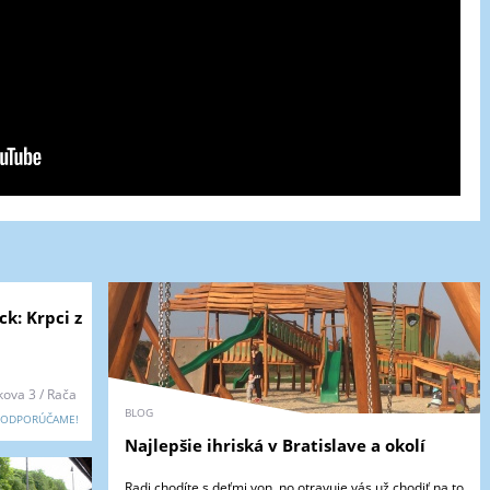
k: Krpci z
kova 3 / Rača
BLOG
ODPORÚČAME!
Najlepšie ihriská v Bratislave a okolí
Radi chodíte s deťmi von, no otravuje vás už chodiť na to