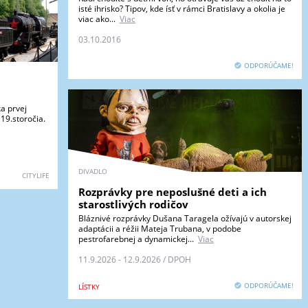
isté ihrisko? Tipov, kde ísť v rámci Bratislavy a okolia je
viac ako...
Viac
03.10.2016
ODPORÚČAME!
a prvej
 19.storočia.
DIVADLO
CITYLIFE
Rozprávky pre neposlušné deti a ich
starostlivých rodičov
Bláznivé rozprávky Dušana Taragela ožívajú v autorskej
adaptácii a réžii Mateja Trubana, v podobe
pestrofarebnej a dynamickej...
Viac
11.9.2026 - 12.9.2026 / DPOH
ODPORÚČAME!
LÍSTKY