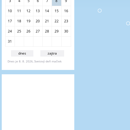
i
3
4
5
6
7
8
9
e
10
11
12
13
14
15
16
17
18
19
20
21
22
23
24
25
26
27
28
29
30
31
dnes
zajtra
Dnes je 8. 8. 2026, Svetový deň mačiek