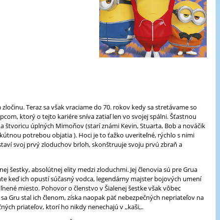
zločinu. Teraz sa však vraciame do 70. rokov kedy sa stretávame so
 ktorý o tejto kariére sníva zatiaľ len vo svojej spálni. Šťastnou
štvoricu úplných Mimoňov (starí známi Kevin, Stuarta, Bob a nováčik
nou potrebou objatia ). Hoci je to ťažko uveriteľné, rýchlo s nimi
taví svoj prvý zloduchov brloh, skonštruuje svoju prvú zbraň a
enej šestky, absolútnej elity medzi zloduchmi. Jej členovia sú pre Grua
e keď ich opustí súčasný vodca, legendárny majster bojových umení
oľnené miesto. Pohovor o členstvo v Šialenej šestke však vôbec
a Gru stal ich členom, získa naopak päť nebezpečných nepriateľov na
ých priateľov, ktorí ho nikdy nenechajú v ,,kaši,,.