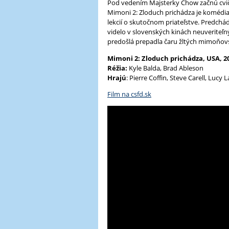
Pod vedením Majsterky Chow začnú cvičiť
Mimoni 2: Zloduch prichádza je komédia
lekcií o skutočnom priateľstve. Predchád
videlo v slovenských kinách neuveriteľn
predošlá prepadla čaru žltých mimoňovsk
Mimoni 2: Zloduch prichádza, USA, 2
Réžia:
Kyle Balda, Brad Ableson
Hrajú
: Pierre Coffin, Steve Carell, Lucy 
Film na csfd.sk