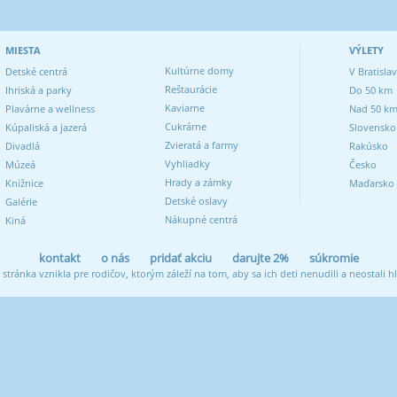
MIESTA
VÝLETY
Kultúrne domy
Detské centrá
V Bratisla
Reštaurácie
Ihriská a parky
Do 50 km
Kaviarne
Plavárne a wellness
Nad 50 k
Cukrárne
Kúpaliská a jazerá
Slovensko
Zvieratá a farmy
Divadlá
Rakúsko
Vyhliadky
Múzeá
Česko
Hrady a zámky
Knižnice
Maďarsko
Detské oslavy
Galérie
Nákupné centrá
Kiná
kontakt
o nás
pridať akciu
darujte 2%
súkromie
 stránka vznikla pre rodičov, ktorým záleží na tom, aby sa ich deti nenudili a neostali h