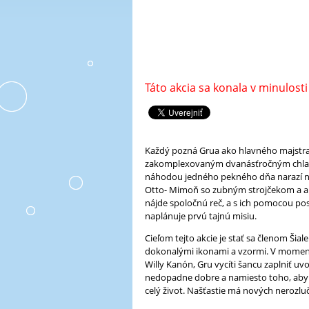
A
L
L
m
e
n
Táto akcia sa konala v minulosti
u
Každý pozná Grua ako hlavného majstra 
zakomplexovaným dvanásťročným chlapcom,
náhodou jedného pekného dňa narazí na 
Otto- Mimoň so zubným strojčekom a akút
nájde spoločnú reč, a s ich pomocou pos
naplánuje prvú tajnú misiu.
Cieľom tejto akcie je stať sa členom Šial
dokonalými ikonami a vzormi. V moment
Willy Kanón, Gru vycíti šancu zaplniť uv
nedopadne dobre a namiesto toho, aby s
celý život. Našťastie má nových nerozlučn