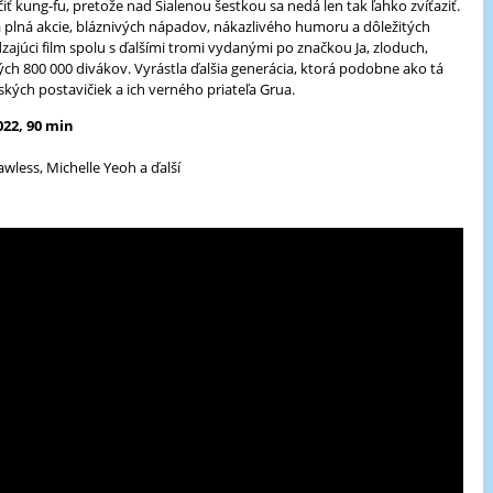
 kung-fu, pretože nad Šialenou šestkou sa nedá len tak ľahko zvíťaziť.
 plná akcie, bláznivých nápadov, nákazlivého humoru a dôležitých
zajúci film spolu s ďalšími tromi vydanými po značkou Ja, zloduch,
ých 800 000 divákov. Vyrástla ďalšia generácia, ktorá podobne ako tá
ých postavičiek a ich verného priateľa Grua.
022, 90 min
Lawless, Michelle Yeoh a ďalší