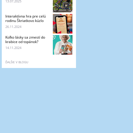
13.07.2025
Interaktívna hra pre celú
rodinu Škriatkovo kúzlo
26.11.2024
Koľko lásky sa zmestí do
krabice od topánok?
14.11.2024
ĎALŠIE V BLOGU