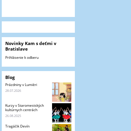
Novinky Kam s deťmi v
Bratislave
Prihlásenie k odberu
Blog
Prázdniny v Lumièri
28.07.2026
Kurzy v Staromestských
kultúrnych centrách
26.08.2025
Tragáčik Devín