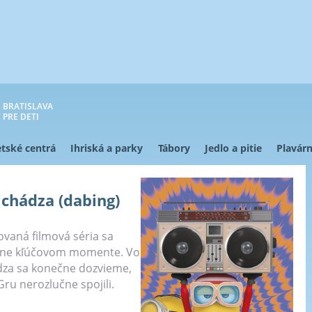
BRATISLAVA
PRE DETI
tské centrá
Ihriská a parky
Tábory
Jedlo a pitie
Plavárn
ichádza (dabing)
ovaná filmová séria sa
útne kľúčovom momente. Vo
dza sa konečne dozvieme,
ru nerozlučne spojili.