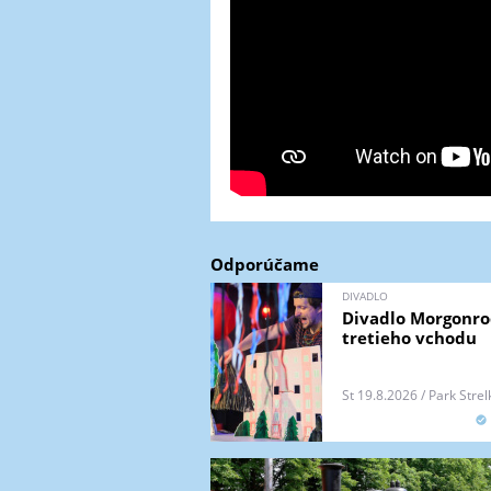
Odporúčame
DIVADLO
Divadlo Morgonroc
tretieho vchodu
St 19.8.2026 / Park Strel