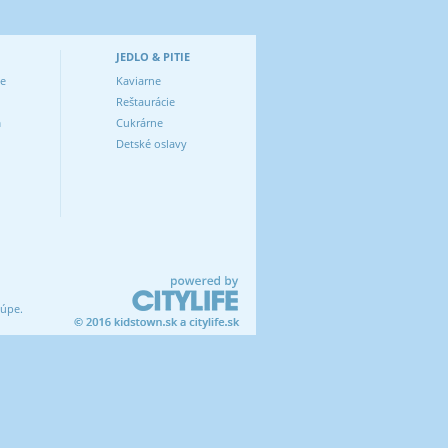
JEDLO & PITIE
ve
Kaviarne
Reštaurácie
m
Cukrárne
Detské oslavy
lúpe.