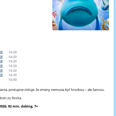
ll
14:20
ll
14:20
ll
14:20
ll
14:20
ll
14:20
ll
14:20
14:00
priania, postupne zisťuje, že zmeny nemusia byť hrozbou – ale šancou.
osti zo života.
2026, 92 min, dabing, 7+