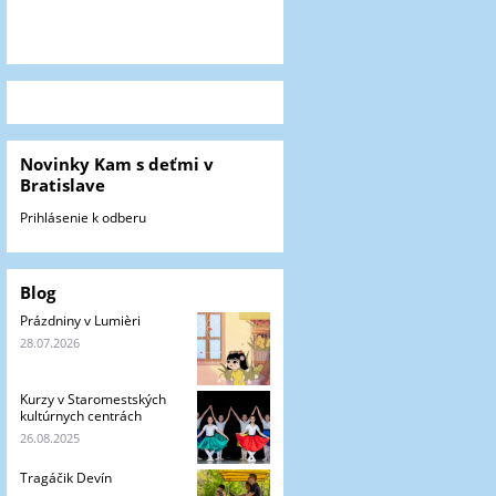
Novinky Kam s deťmi v
Bratislave
Prihlásenie k odberu
Blog
Prázdniny v Lumièri
28.07.2026
Kurzy v Staromestských
kultúrnych centrách
26.08.2025
Tragáčik Devín