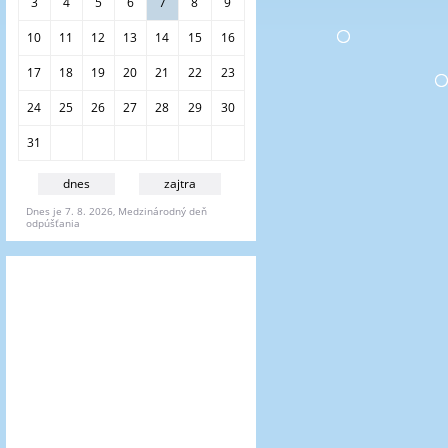
i
3
4
5
6
7
8
9
e
10
11
12
13
14
15
16
17
18
19
20
21
22
23
24
25
26
27
28
29
30
31
dnes
zajtra
Dnes je 7. 8. 2026, Medzinárodný deň
odpúšťania