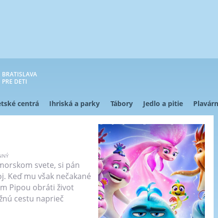
BRATISLAVA
PRE DETI
tské centrá
Ihriská a parky
Tábory
Jedlo a pitie
Plavárn
NNÝ
morskom svete, si pán
koj. Keď mu však nečakané
m Pipou obráti život
žnú cestu naprieč