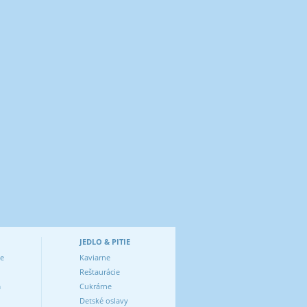
JEDLO & PITIE
ve
Kaviarne
Reštaurácie
m
Cukrárne
Detské oslavy