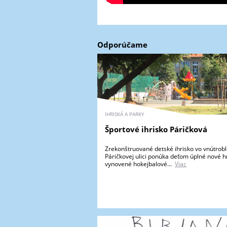
Odporúčame
IHRISKÁ A PARKY
Športové ihrisko Páričková
Zrekonštruované detské ihrisko vo vnútrob
Páričkovej ulici ponúka deťom úplné nové h
vynovené hokejbalové...
Viac