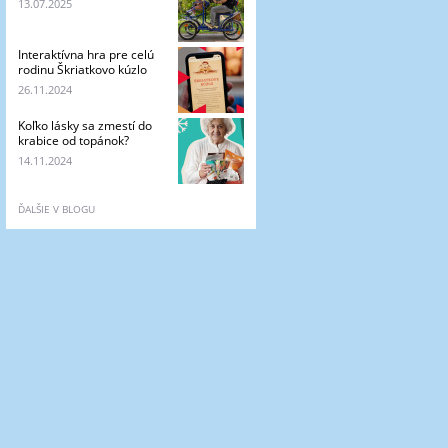
13.07.2025
Interaktívna hra pre celú
rodinu Škriatkovo kúzlo
26.11.2024
Koľko lásky sa zmestí do
krabice od topánok?
14.11.2024
ĎALŠIE V BLOGU