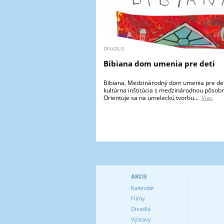
DIVADLO
Bibiana dom umenia pre deti
Bibiana, Medzinárodný dom umenia pre deti
kultúrna inštitúcia s medzinárodnou pôsob
Orientuje sa na umeleckú tvorbu...
Viac
AKCIE
Kalendár
Filmy
Divadlá
Výstavy