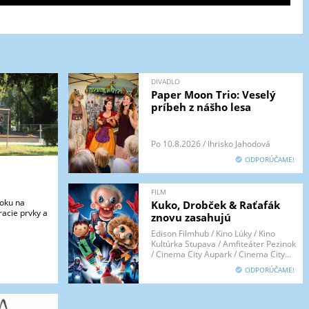
DIVADLO
Paper Moon Trio: Veselý
príbeh z nášho lesa
Po 10.8.2026 / Ihrisko Jahodová
ODPORÚČAME!
FILM
loku na
Kuko, Drobček & Raťafák
racie prvky a
znovu zasahujú
Edison Filmhub / Kino Lúky / Kino
Kultúrka Stupava / Amfiteáter Pezinok
/ Cinema City Aupark / Cinema City...
ODPORÚČAME!