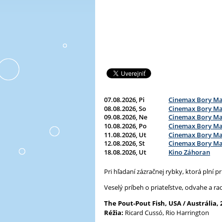
A
L
L
m
e
n
u
07.08.2026, Pi
Cinemax Bory Ma
08.08.2026, So
Cinemax Bory Ma
09.08.2026, Ne
Cinemax Bory Ma
10.08.2026, Po
Cinemax Bory Ma
11.08.2026, Ut
Cinemax Bory Ma
12.08.2026, St
Cinemax Bory Ma
18.08.2026, Ut
Kino Záhoran
Pri hľadaní zázračnej rybky, ktorá plní 
Veselý príbeh o priateľstve, odvahe a rad
The Pout-Pout Fish, USA / Austrália, 
Réžia:
Ricard Cussó, Rio Harrington