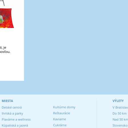
, je
nosťou.
MIESTA
VÝLETY
Kultúrne domy
Detské centrá
V Bratisla
Reštaurácie
Ihriská a parky
Do 50 km
Kaviarne
Plavárne a wellness
Nad 50 k
Cukrárne
Kúpaliská a jazerá
Slovensko