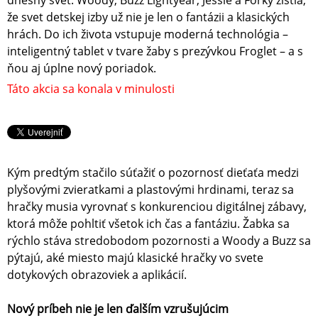
dnešný svet. Woody, Buzz Lightyear, Jessie a Forky zistia,
že svet detskej izby už nie je len o fantázii a klasických
hrách. Do ich života vstupuje moderná technológia –
inteligentný tablet v tvare žaby s prezývkou Froglet – a s
ňou aj úplne nový poriadok.
Táto akcia sa konala v minulosti
Kým predtým stačilo súťažiť o pozornosť dieťaťa medzi
plyšovými zvieratkami a plastovými hrdinami, teraz sa
hračky musia vyrovnať s konkurenciou digitálnej zábavy,
ktorá môže pohltiť všetok ich čas a fantáziu. Žabka sa
rýchlo stáva stredobodom pozornosti a Woody a Buzz sa
pýtajú, aké miesto majú klasické hračky vo svete
dotykových obrazoviek a aplikácií.
Nový príbeh nie je len ďalším vzrušujúcim