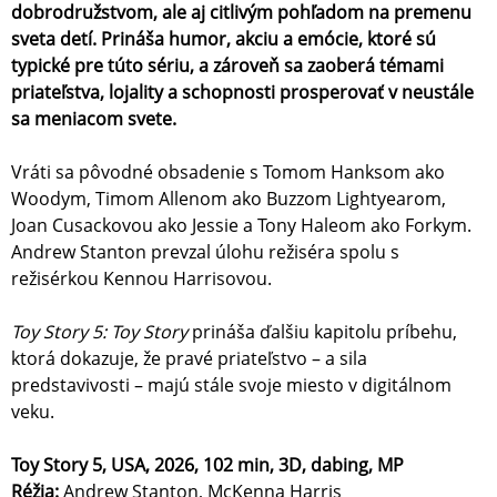
dobrodružstvom, ale aj citlivým pohľadom na premenu
sveta detí. Prináša humor, akciu a emócie, ktoré sú
typické pre túto sériu, a zároveň sa zaoberá témami
priateľstva, lojality a schopnosti prosperovať v neustále
sa meniacom svete.
Vráti sa pôvodné obsadenie s Tomom Hanksom ako
Woodym, Timom Allenom ako Buzzom Lightyearom,
Joan Cusackovou ako Jessie a Tony Haleom ako Forkym.
Andrew Stanton prevzal úlohu režiséra spolu s
režisérkou Kennou Harrisovou.
Toy Story 5: Toy Story
prináša ďalšiu kapitolu príbehu,
ktorá dokazuje, že pravé priateľstvo – a sila
predstavivosti – majú stále svoje miesto v digitálnom
veku.
Toy Story 5, USA, 2026, 102 min, 3D, dabing, MP
Réžia:
Andrew Stanton, McKenna Harris