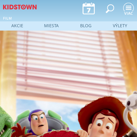
Jump to navigation
FILM
AKCIE
MIESTA
BLOG
VÝLETY