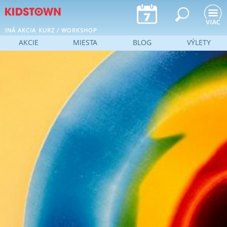
Jump to navigation
INÁ AKCIA
KURZ / WORKSHOP
AKCIE
MIESTA
BLOG
VÝLETY