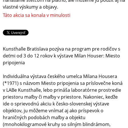
nanášanie štetcom na plátno, ale môžeme ju použiť aj na
vlastné výskumy a objavy.
Táto akcia sa konala v minulosti
Kunsthalle Bratislava pozýva na program pre rodičov s
deťmi od 3 do 12 rokov k výstave Milan Houser: Miesto
pripojenia
Individuálna výstava českého umelca Milana Housera
(*1971) s názvom Miesto pripojenia sa príslovečne koná
v LABe Kunsthalle, lebo prináša laboratórne prostredie
priestoru maľby či maľby v priestore. Nakoniec, keďže
ide o sprievodnú akciu k česko-slovenskej výstave
objektov, ju môžeme vnímať aj ako príspevok o
hraničných podobách maľby a objektu
(mnohokilogramové kruhy so silným blindrámom,