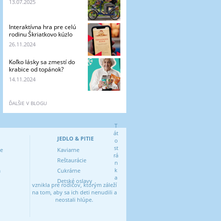
13.07.2025
Interaktívna hra pre celú
rodinu Škriatkovo kúzlo
26.11.2024
Koľko lásky sa zmestí do
krabice od topánok?
14.11.2024
ĎALŠIE V BLOGU
T
át
JEDLO & PITIE
o
st
ve
Kaviarne
rá
Reštaurácie
n
k
m
Cukrárne
a
Detské oslavy
vznikla pre rodičov, ktorým záleží
na tom, aby sa ich deti nenudili a
neostali hlúpe.