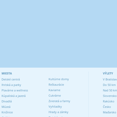
MIESTA
VÝLETY
Kultúrne domy
Detské centrá
V Bratisla
Reštaurácie
Ihriská a parky
Do 50 km
Kaviarne
Plavárne a wellness
Nad 50 k
Cukrárne
Kúpaliská a jazerá
Slovensko
Zvieratá a farmy
Divadlá
Rakúsko
Vyhliadky
Múzeá
Česko
Hrady a zámky
Knižnice
Maďarsko