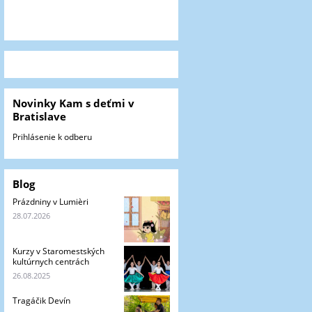
Novinky Kam s deťmi v
Bratislave
Prihlásenie k odberu
Blog
Prázdniny v Lumièri
28.07.2026
Kurzy v Staromestských
kultúrnych centrách
26.08.2025
Tragáčik Devín