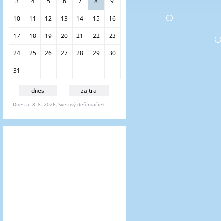
i
3
4
5
6
7
8
9
e
10
11
12
13
14
15
16
17
18
19
20
21
22
23
24
25
26
27
28
29
30
31
dnes
zajtra
Dnes je 8. 8. 2026, Svetový deň mačiek