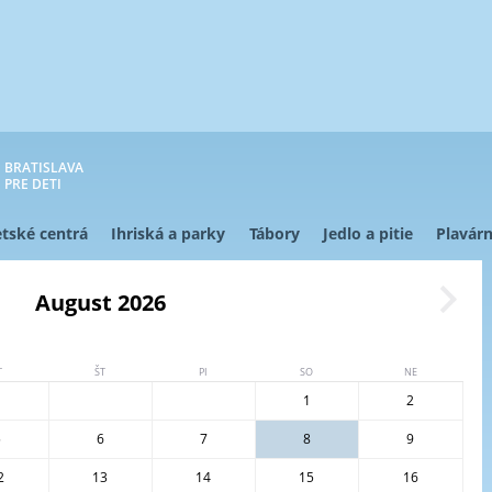
BRATISLAVA
PRE DETI
tské centrá
Ihriská a parky
Tábory
Jedlo a pitie
Plavárn
August 2026
T
ŠT
PI
SO
NE
1
2
5
6
7
8
9
2
13
14
15
16