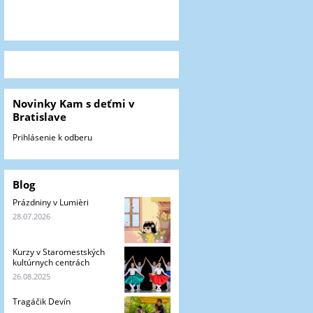
Novinky Kam s deťmi v
Bratislave
Prihlásenie k odberu
Blog
Prázdniny v Lumièri
28.07.2026
Kurzy v Staromestských
kultúrnych centrách
26.08.2025
Tragáčik Devín