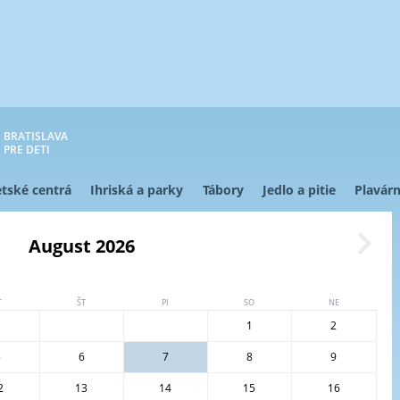
BRATISLAVA
PRE DETI
tské centrá
Ihriská a parky
Tábory
Jedlo a pitie
Plavárn
August 2026
T
ŠT
PI
SO
NE
1
2
5
6
7
8
9
2
13
14
15
16