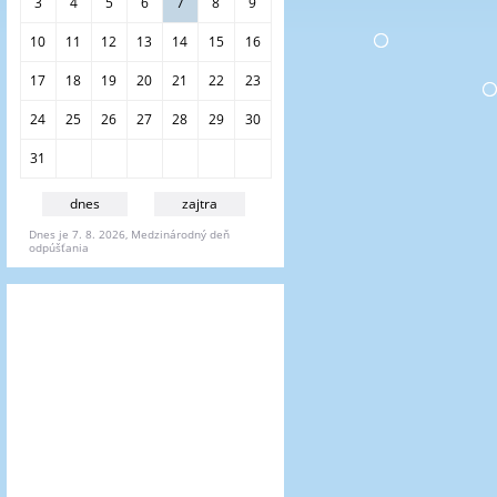
i
3
4
5
6
7
8
9
e
10
11
12
13
14
15
16
17
18
19
20
21
22
23
24
25
26
27
28
29
30
31
dnes
zajtra
Dnes je 7. 8. 2026, Medzinárodný deň
odpúšťania