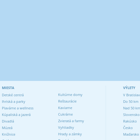
MIESTA
VÝLETY
Kultúrne domy
Detské centrá
V Bratisla
Reštaurácie
Ihriská a parky
Do 50 km
Kaviarne
Plavárne a wellness
Nad 50 k
Cukrárne
Kúpaliská a jazerá
Slovensko
Zvieratá a farmy
Divadlá
Rakúsko
Vyhliadky
Múzeá
Česko
Hrady a zámky
Knižnice
Maďarsko