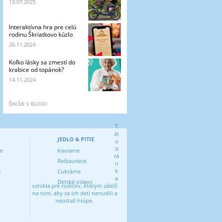
13.07.2025
Interaktívna hra pre celú
rodinu Škriatkovo kúzlo
26.11.2024
Koľko lásky sa zmestí do
krabice od topánok?
14.11.2024
ĎALŠIE V BLOGU
T
át
JEDLO & PITIE
o
st
ve
Kaviarne
rá
Reštaurácie
n
k
m
Cukrárne
a
Detské oslavy
vznikla pre rodičov, ktorým záleží
na tom, aby sa ich deti nenudili a
neostali hlúpe.