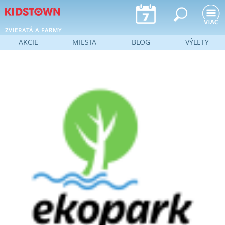
Jump to navigation
ZVIERATÁ A FARMY
AKCIE
MIESTA
BLOG
VÝLETY