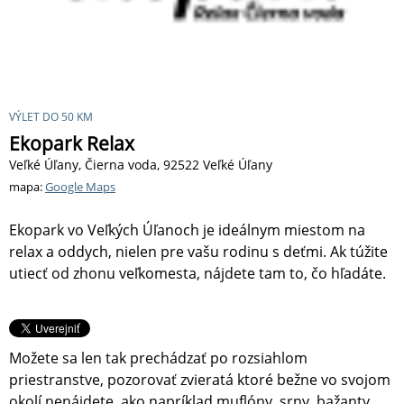
VÝLET DO 50 KM
Ekopark Relax
Veľké Úľany, Čierna voda, 92522 Veľké Úľany
mapa:
Google Maps
Ekopark vo Veľkých Úľanoch je ideálnym miestom na
relax a oddych, nielen pre vašu rodinu s deťmi. Ak túžite
utiecť od zhonu veľkomesta, nájdete tam to, čo hľadáte.
Možete sa len tak prechádzať po rozsiahlom
priestranstve, pozorovať zvieratá ktoré bežne vo svojom
okolí nenájdete, ako napríklad muflóny, srny, bažanty,