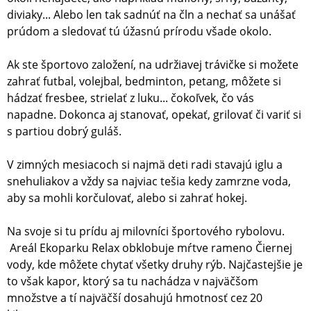
diviaky... Alebo len tak sadnúť na čln a nechať sa unášať
prúdom a sledovať tú úžasnú prírodu všade okolo.
Ak ste športovo založení, na udržiavej trávičke si možete
zahrať futbal, volejbal, bedminton, petang, môžete si
hádzať fresbee, strielať z luku... čokoľvek, čo vás
napadne. Dokonca aj stanovať, opekať, grilovať či variť si
s partiou dobrý guláš.
V zimných mesiacoch si najmä deti radi stavajú iglu a
snehuliakov a vždy sa najviac tešia kedy zamrzne voda,
aby sa mohli korčulovať, alebo si zahrať hokej.
Na svoje si tu prídu aj milovníci športového rybolovu.
Areál Ekoparku Relax obklobuje mŕtve rameno Čiernej
vody, kde môžete chytať všetky druhy rýb. Najčastejšie je
to však kapor, ktorý sa tu nachádza v najväčšom
množstve a tí najväčší dosahujú hmotnosť cez 20