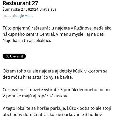
Restaurant 27
Šumavská 27 , 82924 Bratislava
mapa:
Google Maps
Túto príjemnú reštauráciu nájdete v Ružinove, neďaleko
nákupného centra Centrál. V menu mysleli aj na deti.
Najedia sa tu aj celiaktici.
Okrem toho tu ale nájdete aj detský kútik, v ktorom sa
deti môžu hrať zatiaľ čo vy sa bavíte.
Cez týždeň si môžete vybrať z 3 ponúk dennného menu.
V ponuke majú aj zopár zákuskov.
V tejto lokalite sa horšie parkuje, kúsok odtiaľto ale stojí
obchodný dom Central, kde je parkovanie 3 hodiny