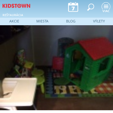
Jump to navigation
REŠTAURÁCIA
AKCIE
MIESTA
BLOG
VÝLETY