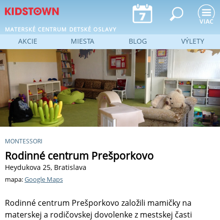
Jump to navigation
MATERSKÉ CENTRUM
DETSKÉ OSLAVY
AKCIE
MIESTA
BLOG
VÝLETY
MONTESSORI
Rodinné centrum Prešporkovo
Heydukova 25, Bratislava
mapa:
Google Maps
Rodinné centrum Prešporkovo založili mamičky na
materskej a rodičovskej dovolenke z mestskej časti