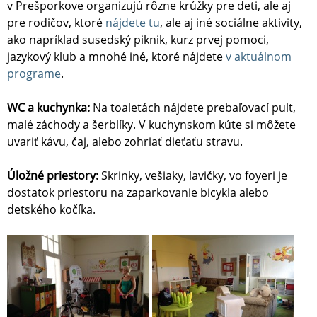
v Prešporkove organizujú rôzne krúžky pre deti, ale aj
pre rodičov, ktoré
nájdete tu
, ale aj iné sociálne aktivity,
ako napríklad susedský piknik, kurz prvej pomoci,
jazykový klub a mnohé iné, ktoré nájdete
v aktuálnom
programe
.
WC a kuchynka:
Na toaletách nájdete prebaľovací pult,
malé záchody a šerblíky. V kuchynskom kúte si môžete
uvariť kávu, čaj, alebo zohriať dieťaťu stravu.
Úložné priestory:
Skrinky, vešiaky, lavičky, vo foyeri je
dostatok priestoru na zaparkovanie bicykla alebo
detského kočíka.