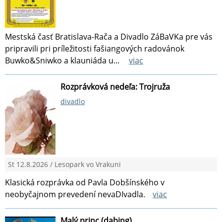
Mestská časť Bratislava-Rača a Divadlo ZáBaVKa pre vás
pripravili pri príležitosti fašiangových radovánok
Buwko&Sniwko a klauniáda u...
viac
Rozprávková nedeľa: Trojruža
divadlo
St 12.8.2026 / Lesopark vo Vrakuni
Klasická rozprávka od Pavla Dobšínského v
neobyčajnom prevedení nevaDIvadla.
viac
Malý princ (dabing)