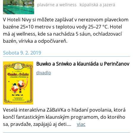
plavárne a wellness
kúpaliská a jazerá
V Hoteli Nivy si môžete zaplávať v nerezovom plaveckom
bazéne 25×10 metrov s teplotou vody 25–27 °C. Hotel
má aj wellness, kde sa nachádza 5 sáun, ochladzovací
bazén, vírivka a odpočívareň.
Sobota 9. 2. 2019
Buwko a Sniwko a klauniáda u Perinčanov
divadlo
Veselá interaktívna ZáBaVKa o hľadaní povolania, ktorá
končí fantastickým klaunským programom, do ktorého
sa, pravdaže, zapájajú aj deti....
viac