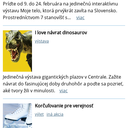
Príďte od 9. do 24. februára na jedinečnú interaktívnu
výstavu Moje telo, ktorá prvýkrát zavíta na Slovensko.
Prostredníctvom 7 stanovíšť s...
viac
I love návrat dinosaurov
výstava
Jedinečná výstava gigantických plazov v Centrale. Zažite
návrat do fasinujúcej doby druhohôr a poďte sa pozrieť,
aké tvory žili v minulosti.
viac
Korčuľovanie pre verejnosť
výlet
iná akcia