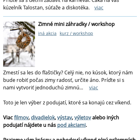
Príďte sa s deťmi zabaviť na karneval. Čaká na vás
kúzelník Talostan, súťaže a diskotéka.
viac
Zimné mini záhradky / workshop
iná akcia
kurz / workshop
Zmestí sa les do fľaštičky? Celý nie, no kúsok, ktorý nám
bude robiť počas zimy radosť, určite áno. Príďte si s
nami vytvoriť jednoduchú zimnú...
viac
Toto je len výber z podujatí, ktoré sa konajú cez víkend.
Viac
filmov
,
divadielok
,
výstav
,
výletov
alebo iných
podujatí nájdete u nás
pod akciami
.