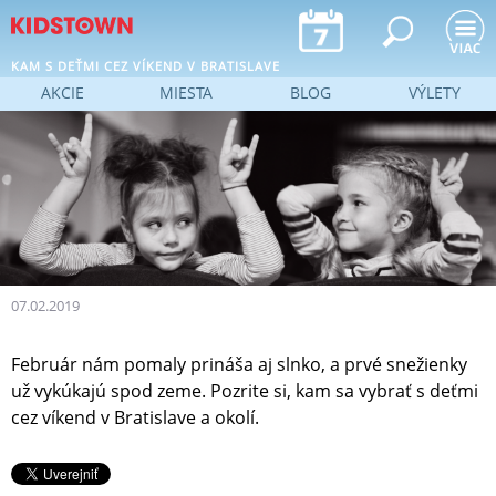
Jump to navigation
KAM S DEŤMI CEZ VÍKEND V BRATISLAVE
AKCIE
MIESTA
BLOG
VÝLETY
07.02.2019
Február nám pomaly prináša aj slnko, a prvé snežienky
už vykúkajú spod zeme. Pozrite si, kam sa vybrať s deťmi
cez víkend v Bratislave a okolí.