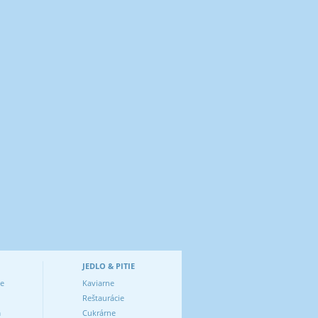
JEDLO & PITIE
ve
Kaviarne
Reštaurácie
m
Cukrárne