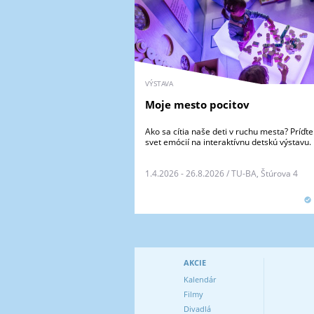
VÝSTAVA
Moje mesto pocitov
Ako sa cítia naše deti v ruchu mesta? Príď
svet emócií na interaktívnu detskú výstavu.
1.4.2026 - 26.8.2026 / TU-BA, Štúrova 4
AKCIE
Kalendár
Filmy
Divadlá