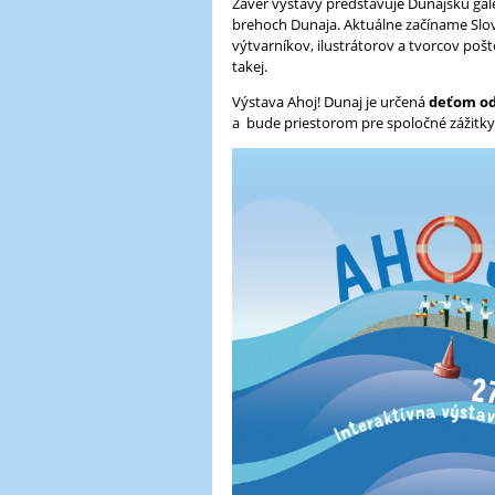
Záver výstavy predstavuje Dunajskú galé
brehoch Dunaja. Aktuálne začíname Slov
výtvarníkov, ilustrátorov a tvorcov poš
takej.
Výstava Ahoj! Dunaj je určená
deťom od
a bude priestorom pre spoločné zážitky