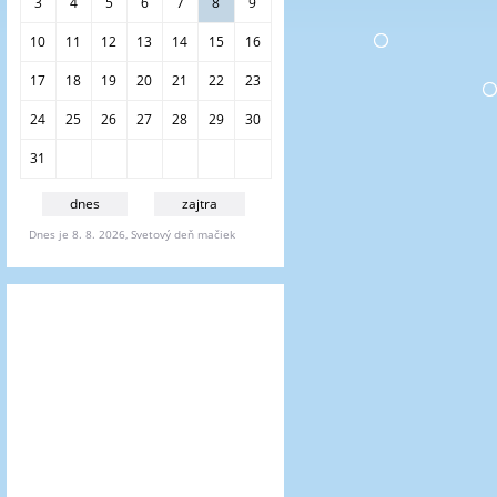
i
3
4
5
6
7
8
9
e
10
11
12
13
14
15
16
17
18
19
20
21
22
23
24
25
26
27
28
29
30
31
dnes
zajtra
Dnes je 8. 8. 2026, Svetový deň mačiek