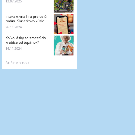
13.07.2025
Interaktívna hra pre celú
rodinu Škriatkovo kúzlo
26.11.2024
Koľko lásky sa zmestí do
krabice od topánok?
14.11.2024
ĎALŠIE V BLOGU