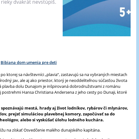
j rieky dvakrát nevstúpiš.
Bibiana dom umenia pre deti
 po ktorej sa návštevníci „plavia“, zastavujú sa na vybraných miestach
rodný jav, ale aj ako priestor, ktorý je neoddeliteľnou súčasťou života
cká plavba dolu Dunajom je inšpirovaná dobrodružstvami z románu
j postrehmi Hansa Christiana Andersena z jeho cesty po Dunaji, ktoré
y spoznávajú mestá, hrady aj život lodníkov, rybárov či mlynárov,
lov, prejsť simuláciou plavebnej komory, započúvať sa do
cheológov, alebo si vyskúšať úlohu lodného kuchára.
 môžu na získať Osvedčenie malého dunajského kapitána.