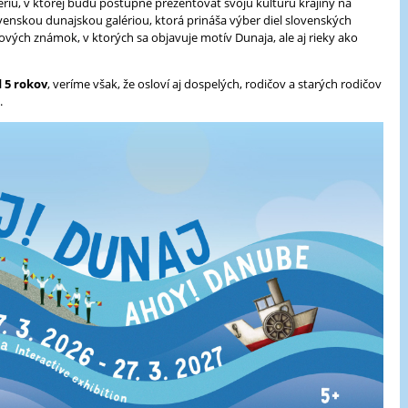
riu, v ktorej budú postupne prezentovať svoju kultúru krajiny na
enskou dunajskou galériou, ktorá prináša výber diel slovenských
tových známok, v ktorých sa objavuje motív Dunaja, ale aj rieky ako
 5 rokov
, veríme však, že osloví aj dospelých, rodičov a starých rodičov
.