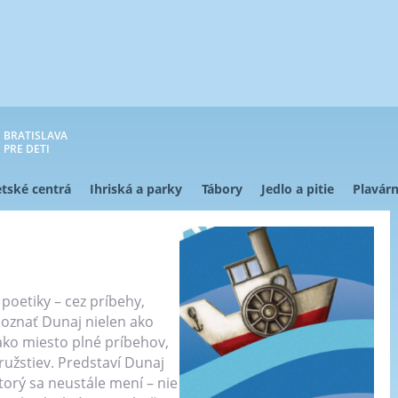
BRATISLAVA
PRE DETI
tské centrá
Ihriská a parky
Tábory
Jedlo a pitie
Plavárn
poetiky – cez príbehy,
poznať Dunaj nielen ako
 ako miesto plné príbehov,
ružstiev. Predstaví Dunaj
torý sa neustále mení – nie