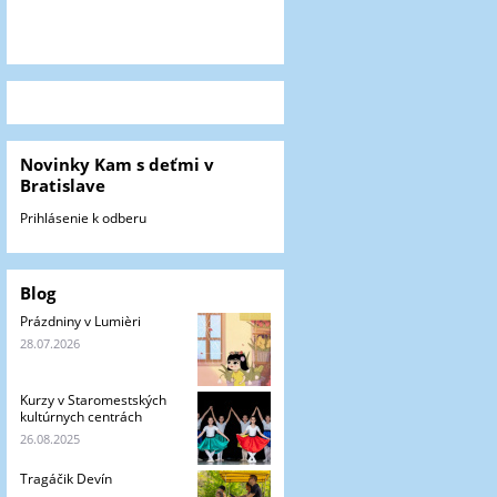
Novinky Kam s deťmi v
Bratislave
Prihlásenie k odberu
Blog
Prázdniny v Lumièri
28.07.2026
Kurzy v Staromestských
kultúrnych centrách
26.08.2025
Tragáčik Devín