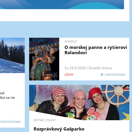
DIVADLO
O morskej panne a rytierovi
Rolandovi
So 29.8.2026 / Divadlo Aréna
LÍSTKY
ODPORÚČAME!
 od
dza sa na
DETSKÉ OSLAVY
ODPORÚČAME!
Rozprávkový Gašparko