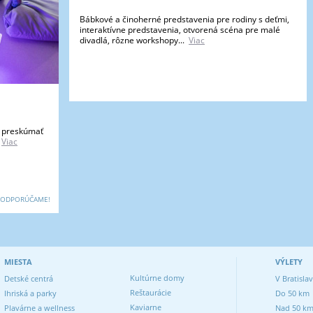
Bábkové a činoherné predstavenia pre rodiny s deťmi,
interaktívne predstavenia, otvorená scéna pre malé
divadlá, rôzne workshopy...
Viac
te preskúmať
Viac
ODPORÚČAME!
MIESTA
VÝLETY
Kultúrne domy
Detské centrá
V Bratisla
Reštaurácie
Ihriská a parky
Do 50 km
Kaviarne
Plavárne a wellness
Nad 50 k