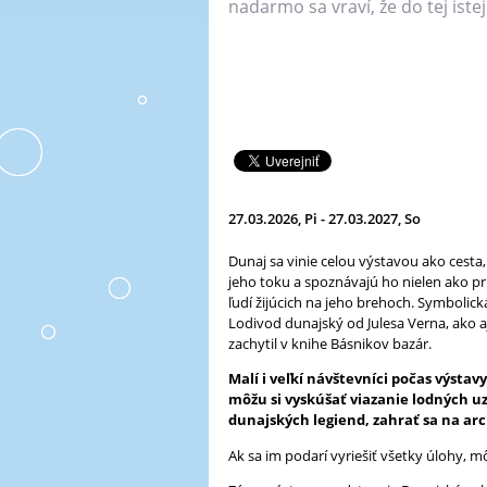
nadarmo sa vraví, že do tej iste
A
L
L
m
e
n
u
27.03.2026, Pi - 27.03.2027, So
Dunaj sa vinie celou výstavou ako cesta,
jeho toku a spoznávajú ho nielen ako prí
ľudí žijúcich na jeho brehoch. Symboli
Lodivod dunajský od Julesa Verna, ako a
zachytil v knihe Básnikov bazár.
Malí i veľkí návštevníci počas výstav
môžu si vyskúšať viazanie lodných uz
dunajských legiend, zahrať sa na ar
Ak sa im podarí vyriešiť všetky úlohy,