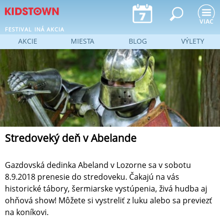
Jump to navigation
FESTIVAL
INÁ AKCIA
AKCIE
MIESTA
BLOG
VÝLETY
Stredoveký deň v Abelande
Gazdovská dedinka Abeland v Lozorne sa v sobotu
8.9.2018 prenesie do stredoveku. Čakajú na vás
historické tábory, šermiarske vystúpenia, živá hudba aj
ohňová show! Môžete si vystreliť z luku alebo sa previezť
na koníkovi.