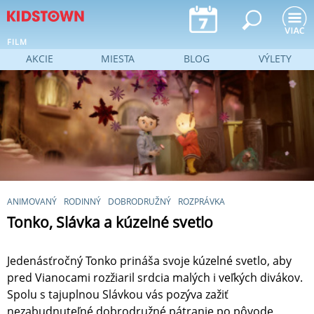
Jump to navigation
FILM
AKCIE
MIESTA
BLOG
VÝLETY
ANIMOVANÝ
RODINNÝ
DOBRODRUŽNÝ
ROZPRÁVKA
Tonko, Slávka a kúzelné svetlo
Jedenásťročný Tonko prináša svoje kúzelné svetlo, aby
pred Vianocami rozžiaril srdcia malých i veľkých divákov.
Spolu s tajuplnou Slávkou vás pozýva zažiť
nezabudnuteľné dobrodružné pátranie po pôvode