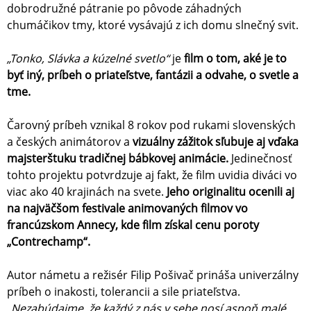
dobrodružné pátranie po pôvode záhadných
chumáčikov tmy, ktoré vysávajú z ich domu slnečný svit.
„Tonko, Slávka a kúzelné svetlo“
je
film o tom, aké je to
byť iný, príbeh o priateľstve, fantázii a odvahe, o svetle a
tme.
Čarovný príbeh vznikal 8 rokov pod rukami slovenských
a českých animátorov a
vizuálny zážitok sľubuje aj vďaka
majsterštuku tradičnej bábkovej animácie.
Jedinečnosť
tohto projektu potvrdzuje aj fakt, že film uvidia diváci vo
viac ako 40 krajinách na svete.
Jeho originalitu ocenili aj
na najväčšom festivale animovaných filmov vo
francúzskom Annecy, kde film získal cenu poroty
„Contrechamp“.
Autor námetu a režisér Filip Pošivač prináša univerzálny
príbeh o inakosti, tolerancii a sile priateľstva.
„Nezabúdajme, že každý z nás v sebe nosí aspoň malé