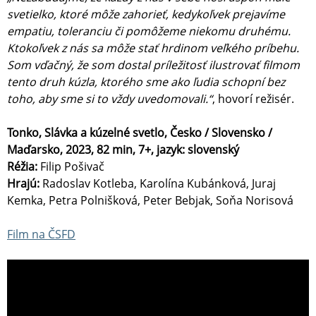
svetielko, ktoré môže zahorieť, kedykoľvek prejavíme
empatiu, toleranciu či pomôžeme niekomu druhému.
Ktokoľvek z nás sa môže stať hrdinom veľkého príbehu.
Som vďačný, že som dostal príležitosť ilustrovať filmom
tento druh kúzla, ktorého sme ako ľudia schopní bez
toho, aby sme si to vždy uvedomovali.“
, hovorí režisér.
Tonko, Slávka a kúzelné svetlo, Česko / Slovensko /
Maďarsko, 2023, 82 min, 7+, jazyk: slovenský
Réžia:
Filip Pošivač
Hrajú:
Radoslav Kotleba, Karolína Kubánková, Juraj
Kemka, Petra Polnišková, Peter Bebjak, Soňa Norisová
Film na ČSFD