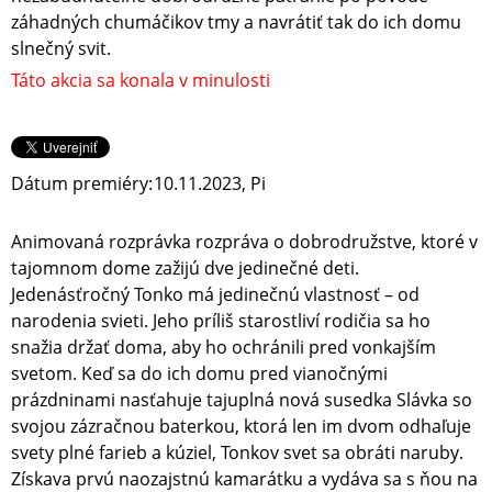
záhadných chumáčikov tmy a navrátiť tak do ich domu
slnečný svit.
Táto akcia sa konala v minulosti
Dátum premiéry:
10.11.2023, Pi
Animovaná rozprávka rozpráva o dobrodružstve, ktoré v
tajomnom dome zažijú dve jedinečné deti.
Jedenásťročný Tonko má jedinečnú vlastnosť – od
narodenia svieti. Jeho príliš starostliví rodičia sa ho
snažia držať doma, aby ho ochránili pred vonkajším
svetom. Keď sa do ich domu pred vianočnými
prázdninami nasťahuje tajuplná nová susedka Slávka so
svojou zázračnou baterkou, ktorá len im dvom odhaľuje
svety plné farieb a kúziel, Tonkov svet sa obráti naruby.
Získava prvú naozajstnú kamarátku a vydáva sa s ňou na