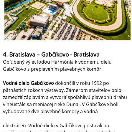
4. Bratislava – Gabčíkovo - Bratislava
Obľúbený výlet loďou Harmónia k vodnému dielu
Gabčíkovo s preplavením plavebných komôr.
Vodné dielo Gabčíkovo
dokončili v roku 1992 po
pätnástich rokoch výstavby. Zámerom staviteľov bolo
zamedziť záplavám a vytvoriť spoľahlivú plavebnú dráhu
v neustále sa meniacej rieke Dunaj. V Gabčíkove boli
vybudované dve plavebné komory a vodná
elektráreň. Vodné dielo v Gabčíkove postavili na