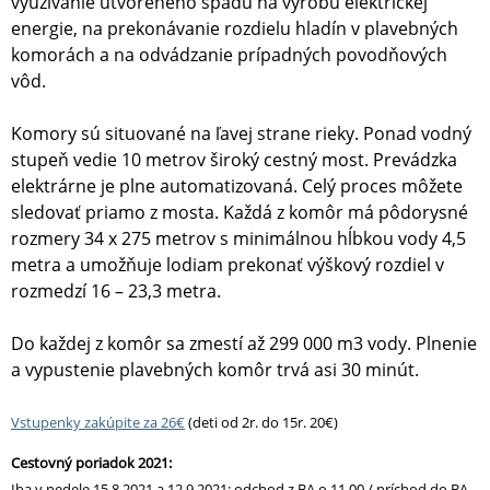
využívanie utvoreného spádu na výrobu elektrickej
energie, na prekonávanie rozdielu hladín v plavebných
komorách a na odvádzanie prípadných povodňových
vôd.
Komory sú situované na ľavej strane rieky. Ponad vodný
stupeň vedie 10 metrov široký cestný most. Prevádzka
elektrárne je plne automatizovaná. Celý proces môžete
sledovať priamo z mosta. Každá z komôr má pôdorysné
rozmery 34 x 275 metrov s minimálnou hĺbkou vody 4,5
metra a umožňuje lodiam prekonať výškový rozdiel v
rozmedzí 16 – 23,3 metra.
Do každej z komôr sa zmestí až 299 000 m3 vody. Plnenie
a vypustenie plavebných komôr trvá asi 30 minút.
Vstupenky zakúpite za 26€
(deti od 2r. do 15r. 20€)
Cestovný poriadok 2021:
Iba v nedele 15.8.2021 a 12.9.2021: odchod z BA o 11.00 / príchod do BA