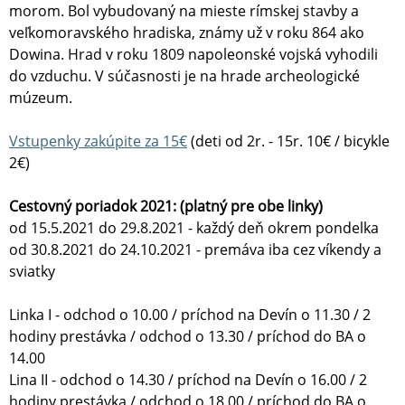
morom. Bol vybudovaný na mieste rímskej stavby a
veľkomoravského hradiska, známy už v roku 864 ako
Dowina. Hrad v roku 1809 napoleonské vojská vyhodili
do vzduchu. V súčasnosti je na hrade archeologické
múzeum.
Vstupenky zakúpite za 15€
(deti od 2r. - 15r. 10€ / bicykle
2€)
Cestovný poriadok 2021: (platný pre obe linky)
od 15.5.2021 do 29.8.2021 - každý deň okrem pondelka
od 30.8.2021 do 24.10.2021 - premáva iba cez víkendy a
sviatky
Linka I - odchod o 10.00 / príchod na Devín o 11.30 / 2
hodiny prestávka / odchod o 13.30 / príchod do BA o
14.00
Lina II - odchod o 14.30 / príchod na Devín o 16.00 / 2
hodiny prestávka / odchod o 18.00 / príchod do BA o