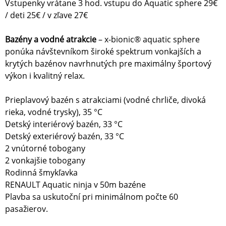
Vstupenky vrátane 3 hod. vstupu do Aquatic sphere 29€
/ deti 25€ / v zľave 27€
Bazény a vodné atrakcie
– x-bionic® aquatic sphere
ponúka návštevníkom široké spektrum vonkajších a
krytých bazénov navrhnutých pre maximálny športový
výkon i kvalitný relax.
Prieplavový bazén s atrakciami (vodné chrliče, divoká
rieka, vodné trysky), 35 °C
Detský interiérový bazén, 33 °C
Detský exteriérový bazén, 33 °C
2 vnútorné tobogany
2 vonkajšie tobogany
Rodinná šmykľavka
RENAULT Aquatic ninja v 50m bazéne
Plavba sa uskutoční pri minimálnom počte 60
pasažierov.