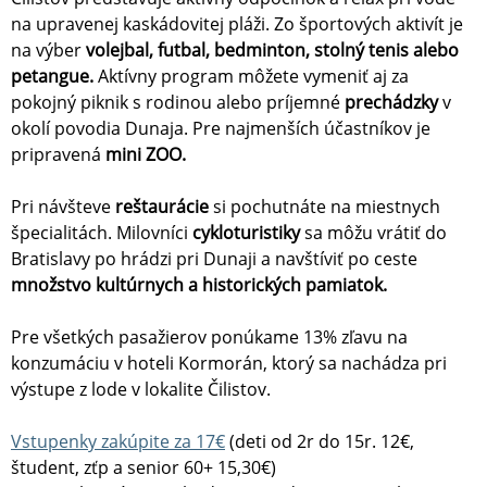
na upravenej kaskádovitej pláži. Zo športových aktivít je
na výber
volejbal, futbal, bedminton, stolný tenis alebo
petangue.
Aktívny program môžete vymeniť aj za
pokojný piknik s rodinou alebo príjemné
prechádzky
v
okolí povodia Dunaja. Pre najmenších účastníkov je
pripravená
mini ZOO.
Pri návšteve
reštaurácie
si pochutnáte na miestnych
špecialitách. Milovníci
cykloturistiky
sa môžu vrátiť do
Bratislavy po hrádzi pri Dunaji a navštíviť po ceste
množstvo kultúrnych a historických pamiatok.
Pre všetkých pasažierov ponúkame 13% zľavu na
konzumáciu v hoteli Kormorán, ktorý sa nachádza pri
výstupe z lode v lokalite Čilistov.
Vstupenky zakúpite za 17€
(deti od 2r do 15r. 12€,
študent, zťp a senior 60+ 15,30€)