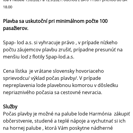
18.00
Plavba sa uskutoční pri minimálnom počte 100
pasažierov.
Spap- lod a.s. si vyhracuje právo , v prípade nízkeho
počtu záujemcov plavbu zrušiť, prípadne presunúť na
menšiu loď z flotily Spap-lod.a.s.
Cena lístka je vrátane slovensky hovoriaceho
sprievodcu/ výklad počas plavby/. V prípade
nepreplavenia lode plavebnou komorou v dôsledku
nepriaznivého počasia sa cestovné nevracia.
Služby
Počas plavby je možné na palube lode Harmónia zákupiť
občerstvenie, studené a teplé nápoje a vychutnať si ich
na hornej palube , ktorá Vám poskytne nádherné