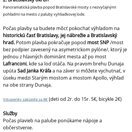
Panoramatická plavba popod Bratislavské mosty s nezvyčajnými
pohľadmi na mesto z paluby vyhliadkovej lode.
Počas plavby sa budete môcť pokochať výhľadom na
historickú časť Bratislavy, jej nábrežie a Bratislavský
hrad.
Potom plavba pokračuje popod
most SNP
/most
bez podpier zavesený na asymetrickom pylóne/, ktorý je
jednou z hlavných dominánt mesta až po most
Lafranconi
, kde sa loď otáča. Na pravom brehu Dunaja
upúta
Sad Janka Kráľa
a na záver si môžete vychutnať, v
úseku medzi Starým mostom a mostom Apollo, výhľad
na obe strany Dunaja.
(deti od 2r. do 15r. 5€, bicykle 2€)
Vstupenky zakúpite za 8€
Služby
Počas plavieb na palube ponúkame nápoje a
občerstvenie.