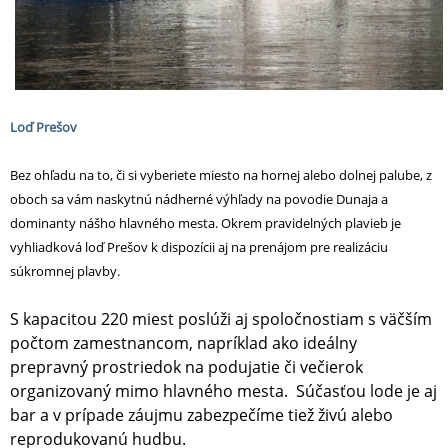
Loď Prešov
Bez ohľadu na to, či si vyberiete miesto na hornej alebo dolnej palube, z
oboch sa vám naskytnú nádherné výhľady na povodie Dunaja a
dominanty nášho hlavného mesta. Okrem pravidelných plavieb je
vyhliadková loď Prešov k dispozícii aj na prenájom pre realizáciu
súkromnej plavby.
S kapacitou 220 miest poslúži aj spoločnostiam s väčším
počtom zamestnancom, napríklad ako ideálny
prepravný prostriedok na podujatie či večierok
organizovaný mimo hlavného mesta. Súčasťou lode je aj
bar a v prípade záujmu zabezpečíme tiež živú alebo
reprodukovanú hudbu.