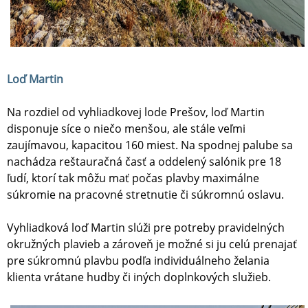
Loď Martin
Na rozdiel od vyhliadkovej lode Prešov, loď Martin
disponuje síce o niečo menšou, ale stále veľmi
zaujímavou, kapacitou 160 miest. Na spodnej palube sa
nachádza reštauračná časť a oddelený salónik pre 18
ľudí, ktorí tak môžu mať počas plavby maximálne
súkromie na pracovné stretnutie či súkromnú oslavu.
Vyhliadková loď Martin slúži pre potreby pravidelných
okružných plavieb a zároveň je možné si ju celú prenajať
pre súkromnú plavbu podľa individuálneho želania
klienta vrátane hudby či iných doplnkových služieb.