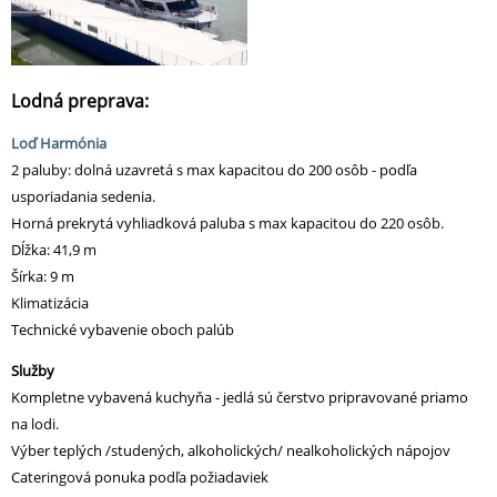
Lodná preprava:
Loď Harmónia
2 paluby: dolná uzavretá s max kapacitou do 200 osôb - podľa
usporiadania sedenia.
Horná prekrytá vyhliadková paluba s max kapacitou do 220 osôb.
Dĺžka: 41,9 m
Šírka: 9 m
Klimatizácia
Technické vybavenie oboch palúb
Služby
Kompletne vybavená kuchyňa - jedlá sú čerstvo pripravované priamo
na lodi.
Výber teplých /studených, alkoholických/ nealkoholických nápojov
Cateringová ponuka podľa požiadaviek