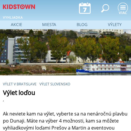
Jump to navigation
VYHLIADKA
AKCIE
MIESTA
BLOG
VÝLETY
VÝLET V BRATISLAVE
VÝLET SLOVENSKO
Výlet loďou
,
Ak neviete kam na výlet, vyberte sa na nenáročnú plavbu
po Dunaji. Máte na výber 4 možnosti, kam sa môžete
vyhliadkovými loďami Prešov a Martin a eventovou