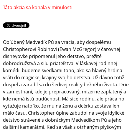
Táto akcia sa konala v minulosti
Obľúbený Medvedík Pú sa vracia, aby dospelému
Christopherovi Robinovi (Ewan McGregor) v čarovnej
disneyovke pripomenul jeho detstvo, prežité
dobrodružstvá a silu priateľstva. V láskavej rodinnej
komédii budeme svedkami toho, ako sa hlavný hrdina
vráti do magickej krajiny svojho detstva. Už dávno totiž
dospel a zaradil sa do šedivej reality bežného života. Drie
v zamestnaní, kde je prepracovaný, mizerne zaplatený a
kde nemá istú budúcnosť. Má síce rodinu, ale práca ho
vyťažuje natoľko, že mu na ženu a dcérku zostáva len
málo času. Christopher úplne zabudol na svoje idylické
detstvo strávené s dobráckym Medvedíkom Pú a jeho
ďalšími kamarátmi. Keď sa však s otrhaným plyšovým