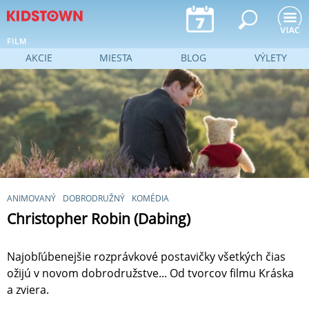
Jump to navigation
FILM
AKCIE
MIESTA
BLOG
VÝLETY
ANIMOVANÝ
DOBRODRUŽNÝ
KOMÉDIA
Christopher Robin (Dabing)
Najobľúbenejšie rozprávkové postavičky všetkých čias
ožijú v novom dobrodružstve... Od tvorcov filmu Kráska
a zviera.