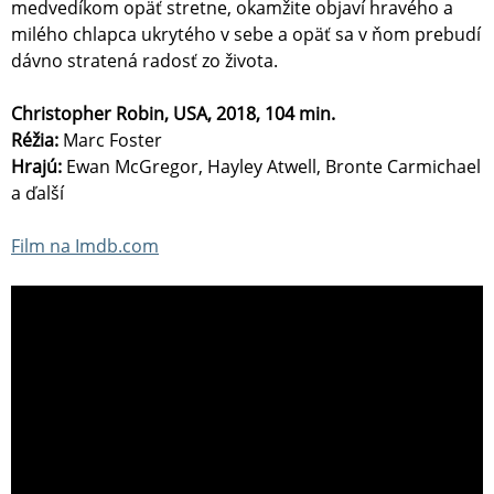
medvedíkom opäť stretne, okamžite objaví hravého a
milého chlapca ukrytého v sebe a opäť sa v ňom prebudí
dávno stratená radosť zo života.
Christopher Robin, USA, 2018, 104 min.
Réžia:
Marc Foster
Hrajú:
Ewan McGregor, Hayley Atwell, Bronte Carmichael
a ďalší
Film na Imdb.com