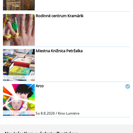
Rodinné centrum Kramárik
Miestna Knižnica Petržalka
CITYLIFE
Arco
CITYLIFE
So 8.8.2026 / Kino Lumière