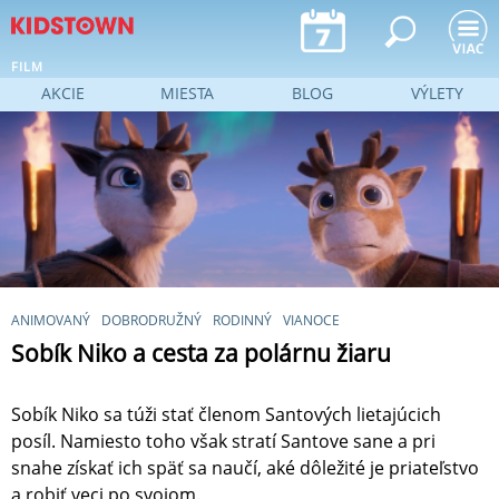
Jump to navigation
FILM
AKCIE
MIESTA
BLOG
VÝLETY
ANIMOVANÝ
DOBRODRUŽNÝ
RODINNÝ
VIANOCE
Sobík Niko a cesta za polárnu žiaru
Sobík Niko sa túži stať členom Santových lietajúcich
posíl. Namiesto toho však stratí Santove sane a pri
snahe získať ich späť sa naučí, aké dôležité je priateľstvo
a robiť veci po svojom.