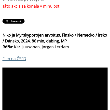
Táto akcia sa konala v minulosti
Niko ja Myrskyporojen arvoitus, Fínsko / Nemecko / Írsko
/ Dánsko, 2024, 86 min, dabing, MP
Réžia:
Kari Juusonen, Jørgen Lerdam
Film na ČSFD